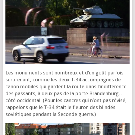
Les monu­ments sont nom­breux et d’un goût par­fois
sur­pre­nant, comme les deux T‑34 accom­pa­gnés de
canon mobiles qui gardent la route dans l’in­dif­fé­rence
des pas­sants, à deux pas de la porte Bran­den­burg…
côté occi­den­tal. (Pour les cancres qui n’ont pas révi­sé,
rap­pe­lons que le T‑34 était le fleu­ron des blin­dés
sovié­tiques pen­dant la Seconde guerre.)