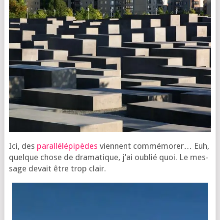
Ici, des
paral­lé­lé­pi­pèdes
viennent com­mé­mo­rer… Euh,
quelque chose de dra­ma­tique, j’ai oublié quoi. Le mes­
sage devait être trop clair.