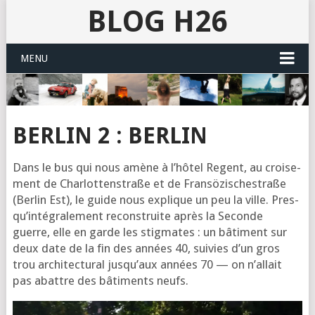
BLOG H26
MENU
BERLIN 2 : BERLIN
Dans le bus qui nous amène à l’hô­tel Regent, au croi­se­
ment de Char­lot­tens­traße et de Fransö­zi­sches­traße
(Ber­lin Est), le guide nous explique un peu la ville. Pres­
qu’in­té­gra­le­ment recons­truite après la Seconde
guerre, elle en garde les stig­mates : un bâti­ment sur
deux date de la fin des années 40, sui­vies d’un gros
trou archi­tec­tu­ral jus­qu’aux années 70 — on n’al­lait
pas abattre des bâti­ments neufs.