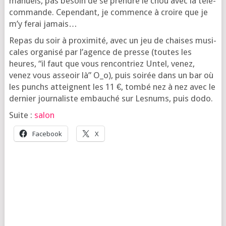
manuels, pas besoin de se prendre le chou avec la télé­
com­mande. Cepen­dant, je com­mence à croire que je
m’y ferai jamais…
Repas du soir à proxi­mi­té, avec un jeu de chaises musi­
cales orga­ni­sé par l’a­gence de presse (toutes les
heures, “il faut que vous ren­con­triez Untel, venez,
venez vous asseoir là” O_o), puis soi­rée dans un bar où
les punchs atteignent les 11 €, tom­bé nez à nez avec le
der­nier jour­na­liste embau­ché sur Les­nums, puis dodo.
Suite :
salon
Face­book
X