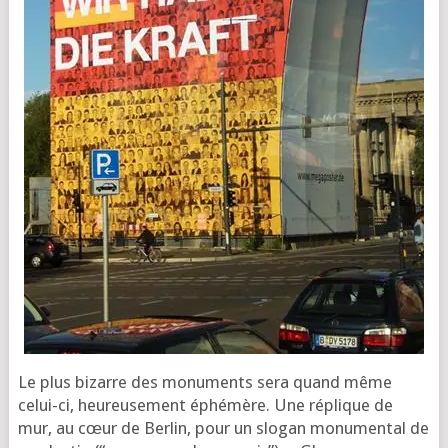
Le plus bizarre des monu­ments sera quand même
celui-ci, heu­reu­se­ment éphé­mère. Une réplique de
mur, au cœur de Ber­lin, pour un slo­gan monu­men­tal de