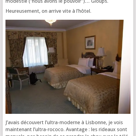
modes­tie (“nous avons le pou­voir”)… Gloups.
Heu­reu­se­ment, on arrive vite à l’hôtel.
J’a­vais décou­vert l’ul­tra-moderne à Lis­bonne, je vois
main­te­nant l’ul­tra-roco­co. Avan­tage : les rideaux sont