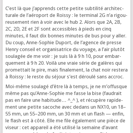
C’est là que j’ap­prends cette petite sub­ti­li­té archi­tec­
tu­rale de l’aé­ro­port de Rois­sy : le ter­mi­nal 2G n’a rigou­
reu­se­ment rien à voir avec le hub 2. Alors que 2A, 2B,
2C, 2D, 2E et 2F sont acces­sibles à pieds en cinq
minutes, il faut dix bonnes minutes de bus pour y aller.
Du coup, Anne-Sophie Duport, de l’a­gence de presse
Hen­ry conseil et orga­ni­sa­trice du voyage, a l’air plu­tôt
sou­la­gée de me voir : je suis là à 9 h 10, pour embar­
que­ment à 9 h 20. Voi­là une vraie série de galères qui
pro­met­tait le pire, mais fina­le­ment, la chat noir res­te­ra
à Rois­sy : le reste du séjour s’est dérou­lé sans accroc.
Moi-même sou­la­gé d’être là à temps, je ne m’of­fusque
même pas qu’Anne-Sophie me fasse la bise (fau­drait
pas en faire une habi­tude… ^_^ ), et récu­père rapi­de­
ment une petite sacoche avec dedans un NX10, un 18–
55 mm, un 55–200 mm, un 30 mm et un flash — enfin,
le flash est à côté. Elle me file éga­le­ment une pièce de
viseur : cet appa­reil a été uti­li­sé la semaine d’a­vant