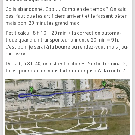
Colis aban­don­né. Cool… Com­bien de temps ? On sait
pas, faut que les arti­fi­ciers arrivent et le fassent péter,
mais bon, 20 minutes grand max.
Petit cal­cul, 8 h 10 + 20 min + la cor­rec­tion auto­ma­
tique quand un trans­por­teur annonce 20 min = 9 h,
c’est bon, je serai à la bourre au ren­dez-vous mais j’au­
rai l’avion.
De fait, à 8 h 40, on est enfin libé­rés. Sor­tie ter­mi­nal 2,
tiens, pour­quoi on nous fait mon­ter jus­qu’à la route ?