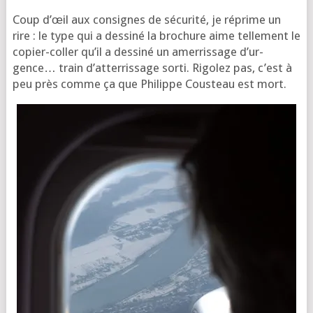
Coup d’œil aux consignes de sécu­ri­té, je réprime un
rire : le type qui a des­si­né la bro­chure aime tel­le­ment le
copier-col­ler qu’il a des­si­né un amer­ris­sage d’ur­
gence… train d’at­ter­ris­sage sor­ti. Rigo­lez pas, c’est à
peu près comme ça que Phi­lippe Cous­teau est mort.