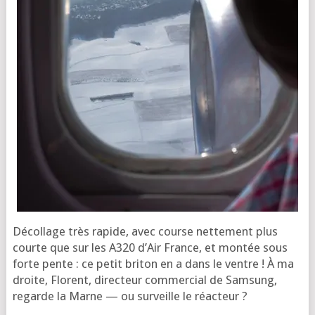
Décol­lage très rapide, avec course net­te­ment plus
courte que sur les A320 d’Air France, et mon­tée sous
forte pente : ce petit bri­ton en a dans le ventre ! À ma
droite, Florent, direc­teur com­mer­cial de Sam­sung,
regarde la Marne — ou sur­veille le réacteur ?