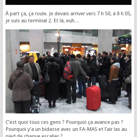
À part ça, ça roule. Je devais arri­ver vers 7 h 50, à 8 h 05,
je suis au ter­mi­nal 2. Et là, euh…
C’est quoi tous ces gens ? Pour­quoi ça avance pas ?
Pour­quoi y’a un bidasse avec un FA-MAS et l’air las au
pied de chaque escalier ?