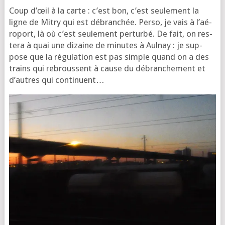
Coup d’œil à la carte : c’est bon, c’est seule­ment la
ligne de Mitry qui est débran­chée. Per­so, je vais à l’aé­
ro­port, là où c’est seule­ment per­tur­bé. De fait, on res­
te­ra à quai une dizaine de minutes à Aul­nay : je sup­
pose que la régu­la­tion est pas simple quand on a des
trains qui rebroussent à cause du débran­che­ment et
d’autres qui continuent…