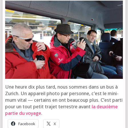
Une heure dix plus tard, nous sommes dans un bus à
Zurich. Un appa­reil pho­to par per­sonne, c’est le mini­
mum vital — cer­tains en ont beau­coup plus. C’est par­ti
pour un tout petit tra­jet ter­restre avant
la deuxième
par­tie du voyage
.
Face­book
X