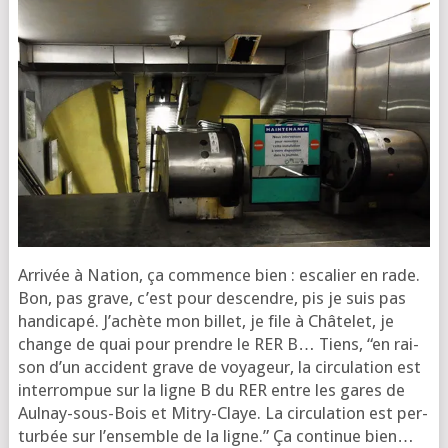
Arri­vée à Nation, ça com­mence bien : esca­lier en rade.
Bon, pas grave, c’est pour des­cendre, pis je suis pas
han­di­ca­pé. J’a­chète mon billet, je file à Châ­te­let, je
change de quai pour prendre le RER B… Tiens, “en rai­
son d’un acci­dent grave de voya­geur, la cir­cu­la­tion est
inter­rom­pue sur la ligne B du RER entre les gares de
Aul­nay-sous-Bois et Mitry-Claye. La cir­cu­la­tion est per­
tur­bée sur l’en­semble de la ligne.” Ça conti­nue bien…