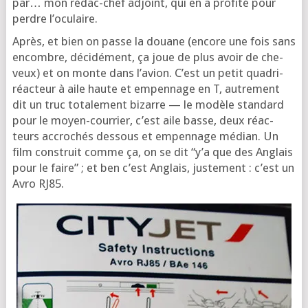
par… mon rédac-chef adjoint, qui en a pro­fi­té pour
perdre l’oculaire.
Après, et bien on passe la douane (encore une fois sans
encombre, déci­dé­ment, ça joue de plus avoir de che­
veux) et on monte dans l’a­vion. C’est un petit qua­dri­
réac­teur à aile haute et empen­nage en T, autre­ment
dit un truc tota­le­ment bizarre — le modèle stan­dard
pour le moyen-cour­rier, c’est aile basse, deux réac­
teurs accro­chés des­sous et empen­nage médian. Un
film construit comme ça, on se dit “y’a que des Anglais
pour le faire” ; et ben c’est Anglais, jus­te­ment : c’est un
Avro RJ85.