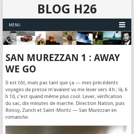
BLOG H26
MENU
SAN MUREZZAN 1 : AWAY
WE GO
Il est tôt, mais pas tant que ça — mes pré­cé­dents
voyages de presse m’a­vaient vu me lever vers 4 h ; là, 6
h 10, c’est quand même plus cool. Lever, véri­fi­ca­tion
du sac, dix minutes de marche. Direc­tion Nation, puis
Rois­sy, Zurich et Saint-Moritz — San Murez­zan en
romanche.