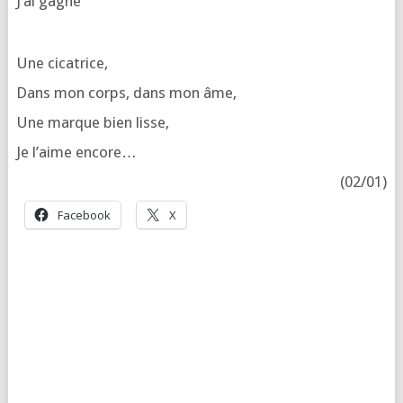
J’ai gagné
Une cica­trice,
Dans mon corps, dans mon âme,
Une marque bien lisse,
Je l’aime encore…
(02/01)
Face­book
X