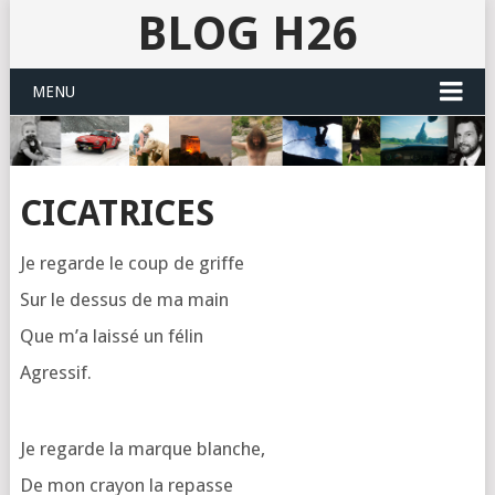
BLOG H26
MENU
CICATRICES
Je regarde le coup de griffe
Sur le des­sus de ma main
Que m’a lais­sé un félin
Agres­sif.
Je regarde la marque blanche,
De mon crayon la repasse