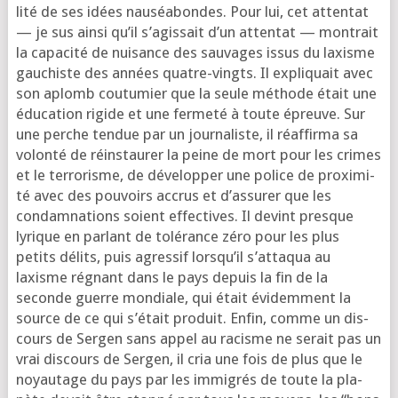
li­té de ses idées nau­séa­bondes. Pour lui, cet atten­tat
— je sus ain­si qu’il s’a­gis­sait d’un atten­tat — mon­trait
la capa­ci­té de nui­sance des sau­vages issus du laxisme
gau­chiste des années quatre-vingts. Il expli­quait avec
son aplomb cou­tu­mier que la seule méthode était une
édu­ca­tion rigide et une fer­me­té à toute épreuve. Sur
une perche ten­due par un jour­na­liste, il réaf­fir­ma sa
volon­té de réins­tau­rer la peine de mort pour les crimes
et le ter­ro­risme, de déve­lop­per une police de proxi­mi­
té avec des pou­voirs accrus et d’as­su­rer que les
condam­na­tions soient effec­tives. Il devint presque
lyrique en par­lant de tolé­rance zéro pour les plus
petits délits, puis agres­sif lors­qu’il s’at­ta­qua au
laxisme régnant dans le pays depuis la fin de la
seconde guerre mon­diale, qui était évi­dem­ment la
source de ce qui s’é­tait pro­duit. Enfin, comme un dis­
cours de Ser­gen sans appel au racisme ne serait pas un
vrai dis­cours de Ser­gen, il cria une fois de plus que le
noyau­tage du pays par les immi­grés de toute la pla­