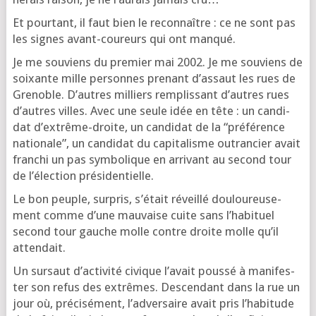
Et pour­tant, il faut bien le recon­naître : ce ne sont pas
les signes avant-cou­reurs qui ont manqué.
Je me sou­viens du pre­mier mai 2002. Je me sou­viens de
soixante mille per­sonnes pre­nant d’as­saut les rues de
Gre­noble. D’autres mil­liers rem­plis­sant d’autres rues
d’autres villes. Avec une seule idée en tête : un can­di­
dat d’ex­trême-droite, un can­di­dat de la “pré­fé­rence
natio­nale”, un can­di­dat du capi­ta­lisme outran­cier avait
fran­chi un pas sym­bo­lique en arri­vant au second tour
de l’é­lec­tion présidentielle.
Le bon peuple, sur­pris, s’é­tait réveillé dou­lou­reu­se­
ment comme d’une mau­vaise cuite sans l’ha­bi­tuel
second tour gauche molle contre droite molle qu’il
attendait.
Un sur­saut d’ac­ti­vi­té civique l’a­vait pous­sé à mani­fes­
ter son refus des extrêmes. Des­cen­dant dans la rue un
jour où, pré­ci­sé­ment, l’ad­ver­saire avait pris l’ha­bi­tude