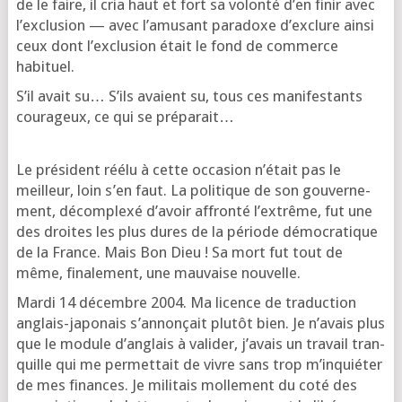
de le faire, il cria haut et fort sa volon­té d’en finir avec
l’ex­clu­sion — avec l’a­mu­sant para­doxe d’ex­clure ain­si
ceux dont l’ex­clu­sion était le fond de com­merce
habituel.
S’il avait su… S’ils avaient su, tous ces mani­fes­tants
cou­ra­geux, ce qui se préparait…
Le pré­sident réélu à cette occa­sion n’é­tait pas le
meilleur, loin s’en faut. La poli­tique de son gou­ver­ne­
ment, décom­plexé d’a­voir affron­té l’ex­trême, fut une
des droites les plus dures de la période démo­cra­tique
de la France. Mais Bon Dieu ! Sa mort fut tout de
même, fina­le­ment, une mau­vaise nouvelle.
Mar­di 14 décembre 2004. Ma licence de tra­duc­tion
anglais-japo­nais s’an­non­çait plu­tôt bien. Je n’a­vais plus
que le module d’an­glais à vali­der, j’a­vais un tra­vail tran­
quille qui me per­met­tait de vivre sans trop m’in­quié­ter
de mes finances. Je mili­tais mol­le­ment du coté des