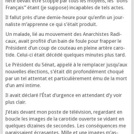
nète devait être stop­pé par tous les moyens, les “bons
Fran­çais” étant (je sup­pose) inca­pables de tels actes.
Il fal­lut près d’une demie-heure pour qu’en­fin un jour­
na­liste m’ap­prenne ce qui s’é­tait produit.
Un malade, lié au mou­ve­ment des Anar­chistes Radi­
caux, avait pro­fi­té d’un bain de foule pour frap­per le
Pré­sident d’un coup de cou­teau en pleine artère caro­
tide. Celui-ci était décé­dé quelques minutes plus tard.
Le Pré­sident du Sénat, appe­lé à le rem­pla­cer jus­qu’aux
nou­velles élec­tions, s’é­tait dit pro­fon­dé­ment cho­qué
par un tel atten­tat et par­ti­cu­liè­re­ment ému de la mort
d’un ami intime.
Il avait décla­ré l’É­tat d’ur­gence en atten­dant d’y voir
plus clair.
J’é­tais devant mon poste de télé­vi­sion, regar­dant en
boucle les images de la caro­tide ouverte se vidant en
quelques dizaines de secondes. Les consé­quences me
parais­saient écra­santes. Mille et une images m’as­