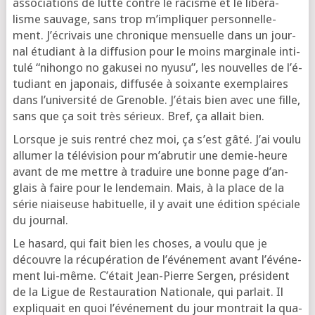
asso­cia­tions de lutte contre le racisme et le libé­ra­
lisme sau­vage, sans trop m’im­pli­quer per­son­nel­le­
ment. J’é­cri­vais une chro­nique men­suelle dans un jour­
nal étu­diant à la dif­fu­sion pour le moins mar­gi­nale inti­
tu­lé “nihon­go no gaku­sei no nyu­su”, les nou­velles de l’é­
tu­diant en japo­nais, dif­fu­sée à soixante exem­plaires
dans l’u­ni­ver­si­té de Gre­noble. J’é­tais bien avec une fille,
sans que ça soit très sérieux. Bref, ça allait bien.
Lorsque je suis ren­tré chez moi, ça s’est gâté. J’ai vou­lu
allu­mer la télé­vi­sion pour m’a­bru­tir une demie-heure
avant de me mettre à tra­duire une bonne page d’an­
glais à faire pour le len­de­main. Mais, à la place de la
série niai­seuse habi­tuelle, il y avait une édi­tion spé­ciale
du journal.
Le hasard, qui fait bien les choses, a vou­lu que je
découvre la récu­pé­ra­tion de l’é­vé­ne­ment avant l’é­vé­ne­
ment lui-même. C’é­tait Jean-Pierre Ser­gen, pré­sident
de la Ligue de Res­tau­ra­tion Natio­nale, qui par­lait. Il
expli­quait en quoi l’é­vé­ne­ment du jour mon­trait la qua­