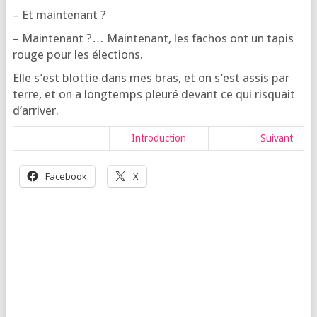
– Et maintenant ?
– Main­te­nant ?… Main­te­nant, les fachos ont un tapis
rouge pour les élections.
Elle s’est blot­tie dans mes bras, et on s’est assis par
terre, et on a long­temps pleu­ré devant ce qui ris­quait
d’arriver.
Intro­duc­tion
Sui­vant
Face­book
X