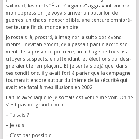
saillirent, les mots “État d’ur­gence” aggra­vant encore
mon oppres­sion. Je voyais arri­ver un bataillon de
guerres, un chaos indes­crip­tible, une cen­sure omni­pré­
sente, une fin du monde en pire.
Je res­tais là, pros­tré, à ima­gi­ner la suite des évé­ne­
ments. Inévi­ta­ble­ment, cela pas­sait par un accrois­se­
ment de la pré­sence poli­cière, un fichage de tous les
citoyens sus­pects, en atten­dant les élec­tions qui dési­
gne­raient le rem­pla­çant. Et je sen­tais déjà que, dans
ces condi­tions, il y avait fort à parier que la cam­pagne
tour­ne­rait encore autour du thème de la sécu­ri­té qui
avait été fatal à mes illu­sions en 2002.
La fille avec laquelle je sor­tais est venue me voir. On ne
s’est pas dit grand-chose.
– Tu sais ?
– Je sais.
– C’est pas possible…