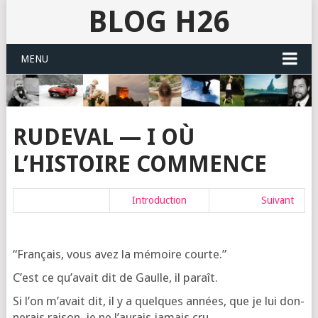
BLOG H26
MENU
RUDEVAL — I OÙ
L’HISTOIRE COMMENCE
Intro­duc­tion
Sui­vant
“Fran­çais, vous avez la mémoire courte.”
C’est ce qu’a­vait dit de Gaulle, il paraît.
Si l’on m’a­vait dit, il y a quelques années, que je lui don­
ne­rais rai­son, je ne l’au­rais jamais cru…