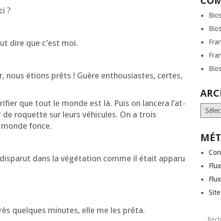
COM
ci ?
Bio
Bio
peut dire que c’est moi.
Fra
Fra
Bio
r, nous étions prêts ! Guère enthou­siastes, certes,
ARC
ri­fier que tout le monde est là. Puis on lan­ce­ra l’at­
Archi
 de roquette sur leurs véhi­cules. On a trois
le monde fonce.
MÉT
Con
Il dis­pa­rut dans la végé­ta­tion comme il était appa­ru
Flux
Flu
Sit
rès quelques minutes, elle me les prêta.