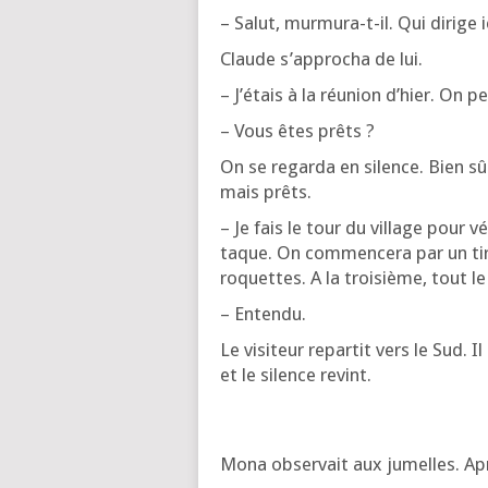
– Salut, mur­mu­ra-t-il. Qui dirige i
Claude s’ap­pro­cha de lui.
– J’é­tais à la réunion d’hier. On 
– Vous êtes prêts ?
On se regar­da en silence. Bien sû
mais prêts.
– Je fais le tour du vil­lage pour vé
taque. On com­men­ce­ra par un tir
roquettes. A la troi­sième, tout 
– Enten­du.
Le visi­teur repar­tit vers le Sud. 
et le silence revint.
Mona obser­vait aux jumelles. Ap