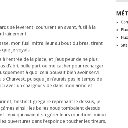
MÉT
Con
ards se levèrent, cou­rurent en avant, fusil à la
Flux
l’entraînement.
Flu
masse, mon fusil mitrailleur au bout du bras, tirant
Sit
s que je voyais.
is à l’en­trée de la place, et j’eus peur de ne plus
pas d’a­bri, nulle part où me cacher pour rechar­ger
­que­ment à quoi cela pou­vait bien avoir ser­vi
uis Char­vest, puisque je n’au­rais pas le temps de
ir ici avec un char­geur vide dans mon arme et
ir et, l’ins­tinct gré­gaire repre­nant le des­sus, je
çâmes ain­si ; les balles nous tom­baient des­sus
et ceux qui avaient su gérer leurs muni­tions mieux
les ouver­tures dans l’es­poir de tou­cher les tireurs.