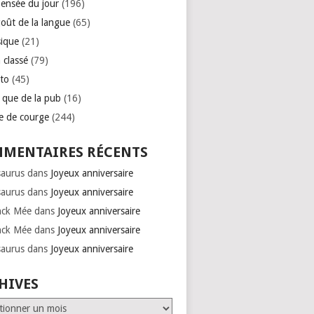
pensée du jour
(196)
goût de la langue
(65)
ique
(21)
 classé
(79)
to
(45)
e que de la pub
(16)
se de courge
(244)
MENTAIRES RÉCENTS
saurus
dans
Joyeux anniversaire
saurus
dans
Joyeux anniversaire
nck Mée
dans
Joyeux anniversaire
nck Mée
dans
Joyeux anniversaire
saurus
dans
Joyeux anniversaire
HIVES
ves