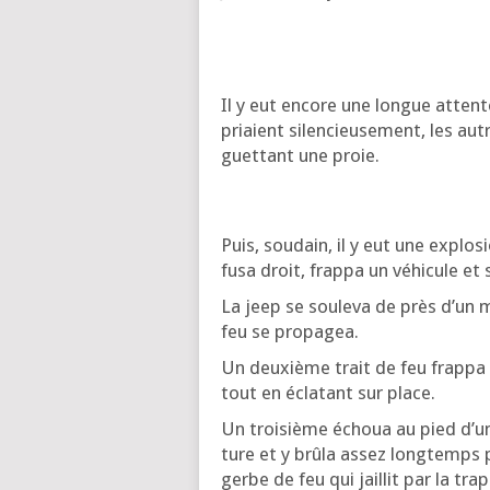
Il y eut encore une longue attente
priaient silen­cieu­se­ment, les aut
guet­tant une proie.
Puis, sou­dain, il y eut une explo­s
fusa droit, frap­pa un véhi­cule e
La jeep se sou­le­va de près d’un 
feu se propagea.
Un deuxième trait de feu frap­pa 
tout en écla­tant sur place.
Un troi­sième échoua au pied d’une
ture et y brû­la assez long­temps 
gerbe de feu qui jaillit par la trap