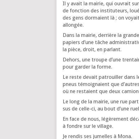
Il y avait la mai­rie, qui ouvrait s
de fonc­tion des ins­ti­tu­teurs, lou
des gens dor­maient là ; on voyait
allongée.
Dans la mai­rie, der­rière la gran
papiers d’une tâche admi­nis­tra­t
la pièce, droit, en parlant.
Dehors, une troupe d’une tren­ta
pour gar­der la forme.
Le reste devait patrouiller dans 
pneus témoi­gnaient que d’autres v
où ne res­taient que deux camion
Le long de la mai­rie, une rue par­
sus de celle-ci, au bout d’une ruell
En face de nous, légè­re­ment déca
à fondre sur le village.
Je ren­dis ses jumelles à Mona.