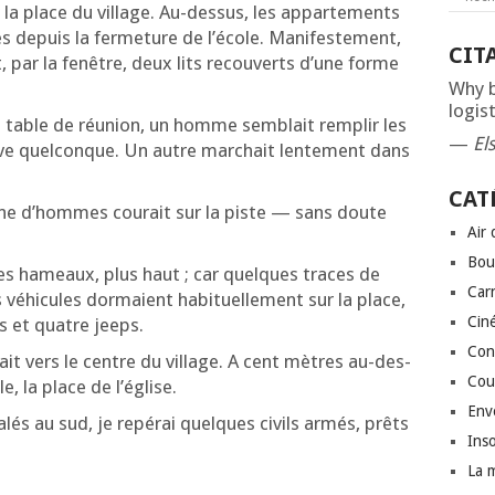
ur la place du vil­lage. Au-des­sus, les appar­te­ments
és depuis la fer­me­ture de l’é­cole. Mani­fes­te­ment,
CIT
, par la fenêtre, deux lits recou­verts d’une forme
Why b
logist
de table de réunion, un homme sem­blait rem­plir les
—
El
ive quel­conque. Un autre mar­chait len­te­ment dans
CAT
ine d’hommes cou­rait sur la piste — sans doute
Air
Bou
les hameaux, plus haut ; car quelques traces de
Car
éhi­cules dor­maient habi­tuel­le­ment sur la place,
Cin
s et quatre jeeps.
Conf
tait vers le centre du vil­lage. A cent mètres au-des­
Cou
e, la place de l’église.
Env
­lés au sud, je repé­rai quelques civils armés, prêts
Inso
La 