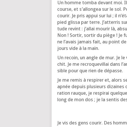
Un homme tom­ba devant moi. Il s’
course, et s’al­lon­gea sur le sol. 
cou­rir. Je pris appui sur lui ; il 
pied glis­sa par terre. J’at­ter­ris 
tude revint : j’al­lai mou­rir là, a
Non ! Sor­tir, sor­tir du piège ! Je
ne l’a­vais jamais fait, au point d
jours vide à la main.
Un recoin, un angle de mur. Je le vi
chit. Je me recro­que­villai dans l’
sible pour que rien de dépasse.
Je me remis à res­pi­rer et, alors 
apnée depuis plu­sieurs dizaines d
ra­tion rauque, je res­pi­rai quelq
long de mon dos ; je la sen­tis de
Je vis des gens cou­rir. Des homm