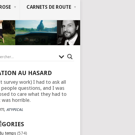
ROSE
CARNETS DE ROUTE
ATION AU HASARD
t survey work) I had to ask all
 people questions, and I was
sed to care what they had to
t was horrible.
am
,
ATYPICAL
ÉGORIES
 du temps
(574)