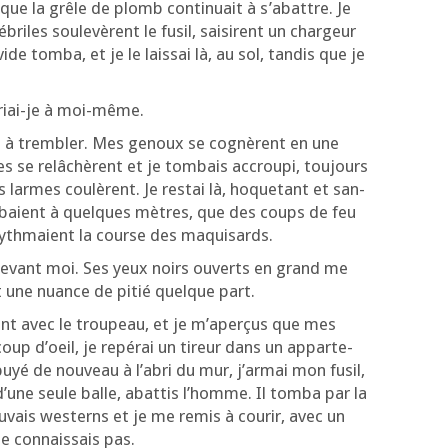
que la grêle de plomb conti­nuait à s’a­battre. Je
riles sou­le­vèrent le fusil, sai­sirent un char­geur
de tom­ba, et je le lais­sai là, au sol, tan­dis que je
 criai-je à moi-même.
t à trem­bler. Mes genoux se cognèrent en une
 se relâ­chèrent et je tom­bais accrou­pi, tou­jours
larmes cou­lèrent. Je res­tai là, hoque­tant et san­
m­baient à quelques mètres, que des coups de feu
 ryth­maient la course des maquisards.
it devant moi. Ses yeux noirs ouverts en grand me
t une nuance de pitié quelque part.
­rant avec le trou­peau, et je m’a­per­çus que mes
oup d’oeil, je repé­rai un tireur dans un appar­te­
é de nou­veau à l’a­bri du mur, j’ar­mai mon fusil,
 d’une seule balle, abat­tis l’homme. Il tom­ba par la
ais wes­terns et je me remis à cou­rir, avec un
e connais­sais pas.