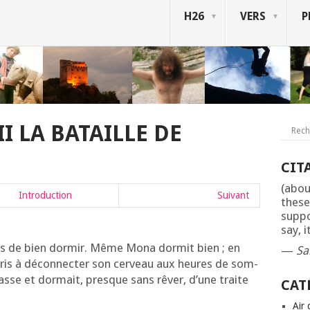
H26
VERS
P
I LA BATAILLE DE
CIT
(abou
Intro­duc­tion
Sui­vant
these
suppo
say, i
us de bien dor­mir. Même Mona dor­mit bien ; en
—
S
pris à décon­nec­ter son cer­veau aux heures de som­
sse et dor­mait, presque sans rêver, d’une traite
CAT
Air