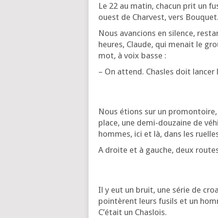
Le 22 au matin, cha­cun prit un fus
ouest de Char­vest, vers Bouquet
Nous avan­cions en silence, res­tan
heures, Claude, qui menait le group
mot, à voix basse :
– On attend. Chasles doit lan­cer 
Nous étions sur un pro­mon­toire, 
place, une demi-dou­zaine de véhi­
hommes, ici et là, dans les ruelle
A droite et à gauche, deux rout
Il y eut un bruit, une série de cr
poin­tèrent leurs fusils et un hom
C’é­tait un Chaslois.