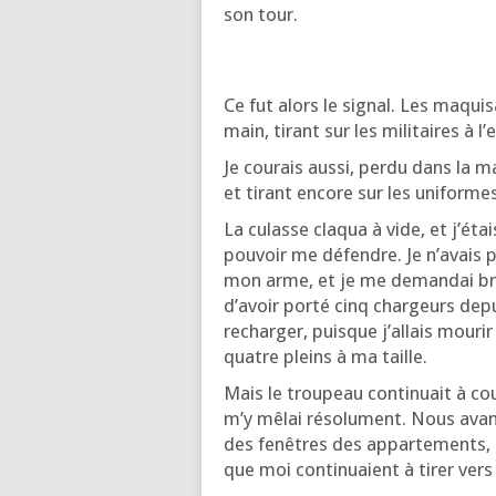
son tour.
Ce fut alors le signal. Les maqui­s
main, tirant sur les mili­taires à 
Je cou­rais aus­si, per­du dans la 
et tirant encore sur les uni­forme
La culasse cla­qua à vide, et j’é­ta
pou­voir me défendre. Je n’a­vais 
mon arme, et je me deman­dai brus
d’a­voir por­té cinq char­geurs dep
rechar­ger, puisque j’al­lais mou­r
quatre pleins à ma taille.
Mais le trou­peau conti­nuait à cou­r
m’y mêlai réso­lu­ment. Nous avan­
des fenêtres des appar­te­ments, 
que moi conti­nuaient à tirer vers 