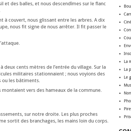
il et des balles, et nous des­cen­dîmes sur le flanc
Bou
.
Car
t à cou­vert, nous glis­sant entre les arbres. A dix
Cin
e, nous fit signe de nous arrê­ter. Il fit pas­ser le
Conf
Cou
l’attaque.
Env
Inso
La 
à deux cents mètres de l’en­trée du vil­lage. Sur la
La 
cules mili­taires sta­tion­naient ; nous voyions des
Le 
s ou les bâtiments.
Mus
es mon­taient vers des hameaux de la commune.
Non
Pho
Pir
oas­se­ments, sur notre droite. Les plus proches
Pri
me sor­tit des bran­chages, les mains loin du corps.