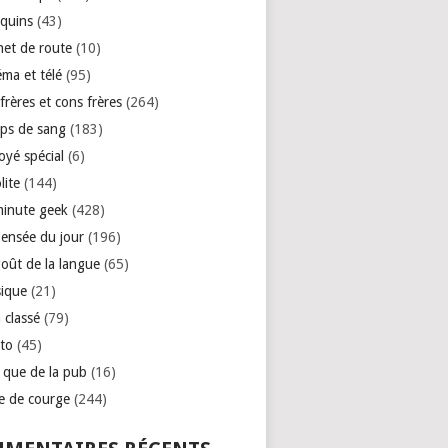
quins
(43)
net de route
(10)
éma et télé
(95)
rères et cons frères
(264)
ps de sang
(183)
oyé spécial
(6)
lite
(144)
minute geek
(428)
pensée du jour
(196)
goût de la langue
(65)
ique
(21)
 classé
(79)
to
(45)
e que de la pub
(16)
se de courge
(244)