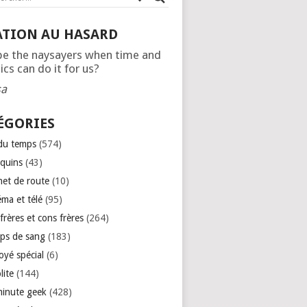
ATION AU HASARD
e the naysayers when time and
ics can do it for us?
sa
ÉGORIES
 du temps
(574)
quins
(43)
net de route
(10)
éma et télé
(95)
rères et cons frères
(264)
ps de sang
(183)
oyé spécial
(6)
lite
(144)
minute geek
(428)