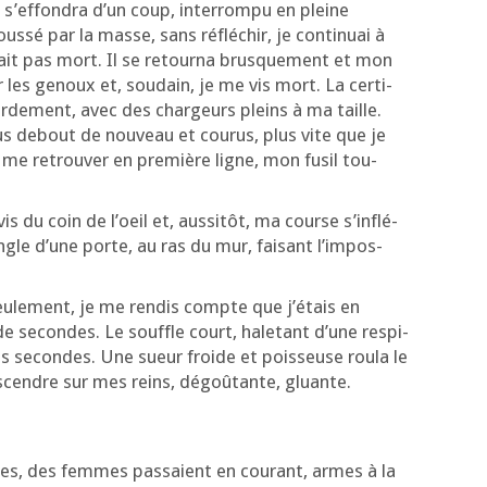
ef­fon­dra d’un coup, inter­rom­pu en pleine
Pous­sé par la masse, sans réflé­chir, je conti­nuai à
n’é­tait pas mort. Il se retour­na brus­que­ment et mon
sur les genoux et, sou­dain, je me vis mort. La cer­ti­
bsur­de­ment, avec des char­geurs pleins à ma taille.
 fus debout de nou­veau et cou­rus, plus vite que je
e me retrou­ver en pre­mière ligne, mon fusil tou­
s du coin de l’oeil et, aus­si­tôt, ma course s’in­flé­
angle d’une porte, au ras du mur, fai­sant l’im­pos­
seule­ment, je me ren­dis compte que j’é­tais en
e secondes. Le souffle court, hale­tant d’une res­pi­
ues secondes. Une sueur froide et pois­seuse rou­la le
s­cendre sur mes reins, dégoû­tante, gluante.
es, des femmes pas­saient en cou­rant, armes à la