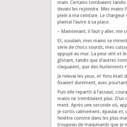
main. Cer­tains tom­baient tan­dis 
devais les rejoindre. Mes mains féb
plein à ma cein­ture. Le char­geur vi
plan­tai l’autre à sa place.
– Main­te­nant, il faut y aller, me
Et, sou­dain, mes mains se miren
série de chocs sourds, mes cuisses
appuyé au mur. La peur vint et les 
glo­tant, tan­dis que d’autres to
cla­quaient, que des hur­le­ments
Je rele­vai les yeux, et Yoru éta
fixaient dure­ment, avec pour­tan
Puis elle repar­tit à l’as­saut, cou
mains ne trem­blaient plus. D’un c
ment. Après une seconde où, appuy
je sor­tis cal­me­ment, épau­lai et,
fenêtre comme dans les plus mau­v
trou­peau de maqui­sards que je n