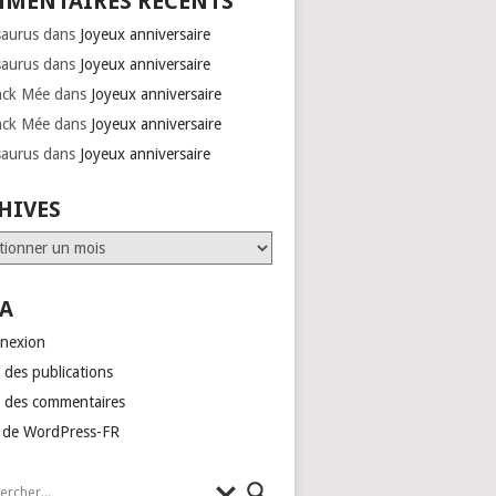
MENTAIRES RÉCENTS
saurus
dans
Joyeux anniversaire
saurus
dans
Joyeux anniversaire
nck Mée
dans
Joyeux anniversaire
nck Mée
dans
Joyeux anniversaire
saurus
dans
Joyeux anniversaire
HIVES
ves
A
nexion
 des publications
x des commentaires
e de WordPress-FR