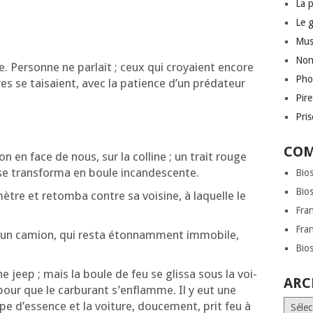
La 
Le 
Mus
Non
. Per­sonne ne par­lait ; ceux qui croyaient encore
Pho
res se tai­saient, avec la patience d’un pré­da­teur
Pir
Pri
COM
ion en face de nous, sur la col­line ; un trait rouge
t se trans­for­ma en boule incandescente.
Bio
Bio
mètre et retom­ba contre sa voi­sine, à laquelle le
Fra
Fra
un camion, qui res­ta éton­nam­ment immo­bile,
Bio
 jeep ; mais la boule de feu se glis­sa sous la voi­
ARC
pour que le car­bu­rant s’en­flamme. Il y eut une
Archi
pe d’es­sence et la voi­ture, dou­ce­ment, prit feu à