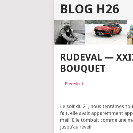
BLOG H26
RUDEVAL — XXII
BOUQUET
Pré­cé­dent
Le soir du 21, nous ten­tâmes to
fait, elle avait appa­rem­ment ap
meil. Elle tom­bait comme une ma
jus­qu’au réveil.