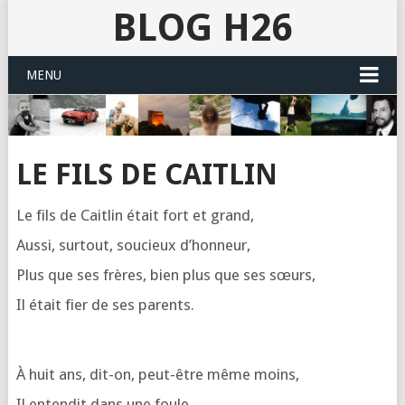
BLOG H26
MENU
LE FILS DE CAITLIN
Le fils de Cait­lin était fort et grand,
Aus­si, sur­tout, sou­cieux d’honneur,
Plus que ses frères, bien plus que ses sœurs,
Il était fier de ses parents.
À huit ans, dit-on, peut-être même moins,
Il enten­dit dans une foule