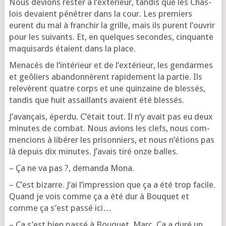
Nous devions res­ter à l’ex­té­rieur, tan­dis que les Chas­
lois devaient péné­trer dans la cour. Les pre­miers
eurent du mal à fran­chir la grille, mais ils purent l’ou­vrir
pour les sui­vants. Et, en quelques secondes, cin­quante
maqui­sards étaient dans la place.
Mena­cés de l’in­té­rieur et de l’ex­té­rieur, les gen­darmes
et geô­liers aban­don­nèrent rapi­de­ment la par­tie. Ils
rele­vèrent quatre corps et une quin­zaine de bles­sés,
tan­dis que huit assaillants avaient été blessés.
J’a­van­çais, éper­du. C’é­tait tout. Il n’y avait pas eu deux
minutes de com­bat. Nous avions les clefs, nous com­
men­cions à libé­rer les pri­son­niers, et nous n’é­tions pas
là depuis dix minutes. J’a­vais tiré onze balles.
– Ça ne va pas ?, deman­da Mona.
– C’est bizarre. J’ai l’im­pres­sion que ça a été trop facile.
Quand je vois comme ça a été dur à Bou­quet et
comme ça s’est pas­sé ici…
– Ça s’est bien pas­sé à Bou­quet, Marc. Ça a duré un