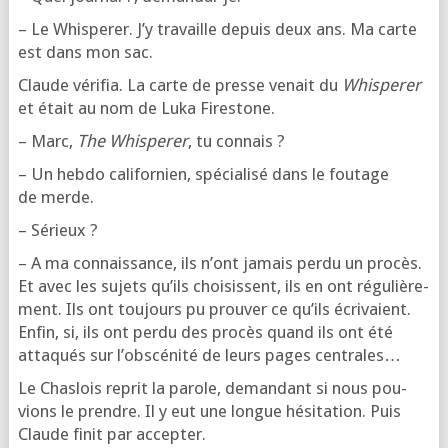
– Le Whis­pe­rer. J’y tra­vaille depuis deux ans. Ma carte
est dans mon sac.
Claude véri­fia. La carte de presse venait du
Whis­pe­rer
et était au nom de Luka Firestone.
– Marc,
The Whis­pe­rer
, tu connais ?
– Un heb­do cali­for­nien, spé­cia­li­sé dans le fou­tage
de merde.
– Sérieux ?
– A ma connais­sance, ils n’ont jamais per­du un pro­cès.
Et avec les sujets qu’ils choi­sissent, ils en ont régu­liè­re­
ment. Ils ont tou­jours pu prou­ver ce qu’ils écri­vaient.
Enfin, si, ils ont per­du des pro­cès quand ils ont été
atta­qués sur l’obs­cé­ni­té de leurs pages centrales…
Le Chas­lois reprit la parole, deman­dant si nous pou­
vions le prendre. Il y eut une longue hési­ta­tion. Puis
Claude finit par accepter.