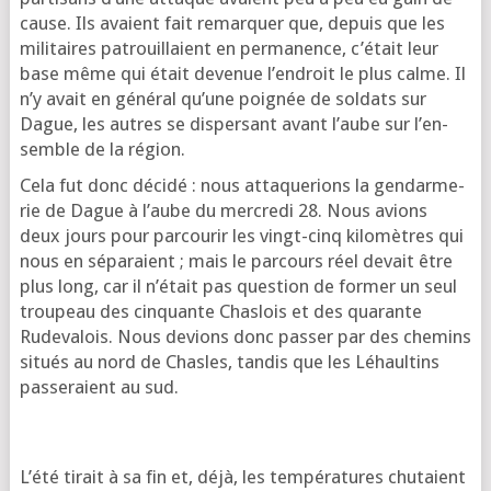
cause. Ils avaient fait remar­quer que, depuis que les
mili­taires patrouillaient en per­ma­nence, c’é­tait leur
base même qui était deve­nue l’en­droit le plus calme. Il
n’y avait en géné­ral qu’une poi­gnée de sol­dats sur
Dague, les autres se dis­per­sant avant l’aube sur l’en­
semble de la région.
Cela fut donc déci­dé : nous atta­que­rions la gen­dar­me­
rie de Dague à l’aube du mer­cre­di 28. Nous avions
deux jours pour par­cou­rir les vingt-cinq kilo­mètres qui
nous en sépa­raient ; mais le par­cours réel devait être
plus long, car il n’é­tait pas ques­tion de for­mer un seul
trou­peau des cin­quante Chas­lois et des qua­rante
Rude­va­lois. Nous devions donc pas­ser par des che­mins
situés au nord de Chasles, tan­dis que les Léhaul­tins
pas­se­raient au sud.
L’é­té tirait à sa fin et, déjà, les tem­pé­ra­tures chu­taient