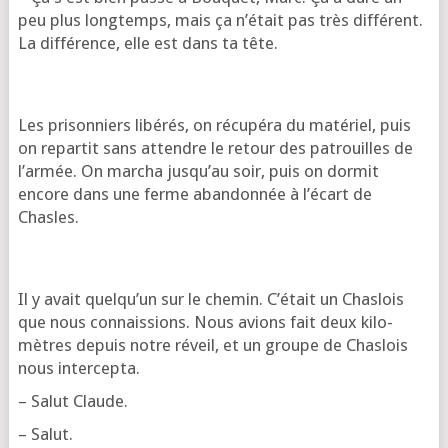
peu plus long­temps, mais ça n’é­tait pas très dif­fé­rent.
La dif­fé­rence, elle est dans ta tête.
Les pri­son­niers libé­rés, on récu­pé­ra du maté­riel, puis
on repar­tit sans attendre le retour des patrouilles de
l’ar­mée. On mar­cha jus­qu’au soir, puis on dor­mit
encore dans une ferme aban­don­née à l’é­cart de
Chasles.
Il y avait quel­qu’un sur le che­min. C’é­tait un Chas­lois
que nous connais­sions. Nous avions fait deux kilo­
mètres depuis notre réveil, et un groupe de Chas­lois
nous intercepta.
– Salut Claude.
– Salut.