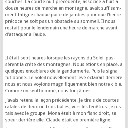
souches. La courte nuit pré­cé­dente, asso­ciée à huit à
douze heures de marche en mon­tagne, avait suf­fi­sam­
ment fati­gué chaque paire de jambes pour que l’heure
pré­coce ne soit pas un obs­tacle au som­meil. Il nous
res­tait pour le len­de­main une heure de marche avant
d’at­ta­quer à l’aube.
Il était sept heures lorsque les rayons du Soleil pas­
sèrent la crête des mon­tagnes. Nous étions en place, à
quelques enca­blures de la gen­dar­me­rie. Puis le signal
fut don­né. Le Soleil nou­vel­le­ment levé éclai­rait der­rière
nous et nous voyions magni­fi­que­ment bien notre cible.
Comme un seul homme, nous fonçâmes.
J’a­vais rete­nu la leçon pré­cé­dente. Je tirais de courtes
rafales de deux ou trois balles, vers les fenêtres. Je res­
tais avec le groupe. Mona était à mon flanc droit, sa
soeur der­rière elle. Claude était en pre­mière ligne.