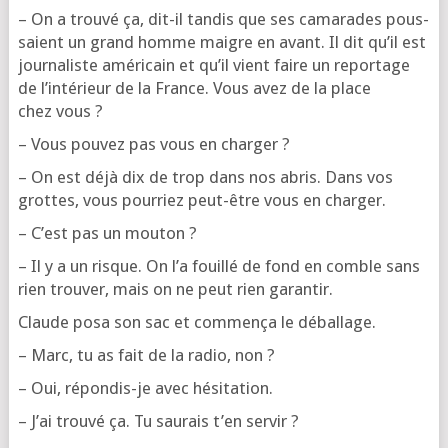
– On a trou­vé ça, dit-il tan­dis que ses cama­rades pous­
saient un grand homme maigre en avant. Il dit qu’il est
jour­na­liste amé­ri­cain et qu’il vient faire un repor­tage
de l’in­té­rieur de la France. Vous avez de la place
chez vous ?
– Vous pou­vez pas vous en charger ?
– On est déjà dix de trop dans nos abris. Dans vos
grottes, vous pour­riez peut-être vous en charger.
– C’est pas un mouton ?
– Il y a un risque. On l’a fouillé de fond en comble sans
rien trou­ver, mais on ne peut rien garantir.
Claude posa son sac et com­men­ça le déballage.
– Marc, tu as fait de la radio, non ?
– Oui, répon­dis-je avec hésitation.
– J’ai trou­vé ça. Tu sau­rais t’en servir ?