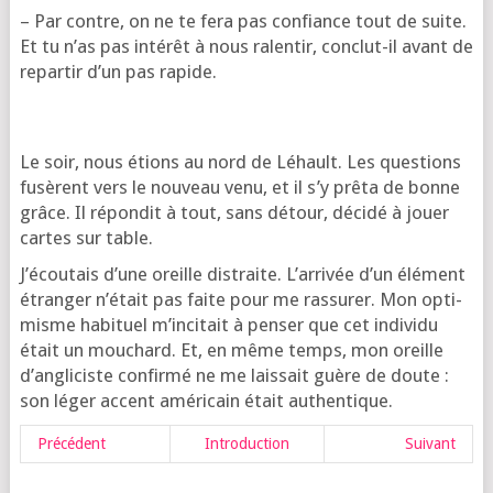
– Par contre, on ne te fera pas confiance tout de suite.
Et tu n’as pas inté­rêt à nous ralen­tir, conclut-il avant de
repar­tir d’un pas rapide.
Le soir, nous étions au nord de Léhault. Les ques­tions
fusèrent vers le nou­veau venu, et il s’y prê­ta de bonne
grâce. Il répon­dit à tout, sans détour, déci­dé à jouer
cartes sur table.
J’é­cou­tais d’une oreille dis­traite. L’ar­ri­vée d’un élé­ment
étran­ger n’é­tait pas faite pour me ras­su­rer. Mon opti­
misme habi­tuel m’in­ci­tait à pen­ser que cet indi­vi­du
était un mou­chard. Et, en même temps, mon oreille
d’an­gli­ciste confir­mé ne me lais­sait guère de doute :
son léger accent amé­ri­cain était authentique.
Pré­cé­dent
Intro­duc­tion
Sui­vant