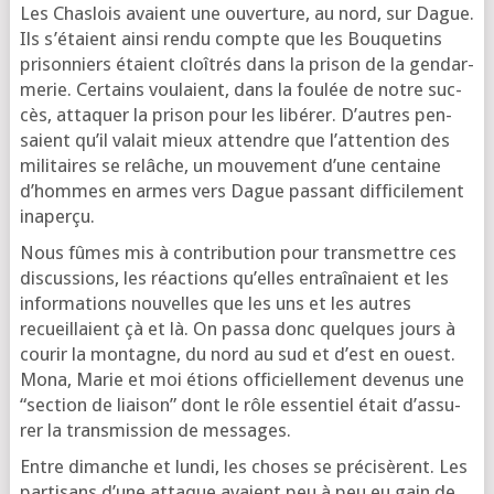
Les Chas­lois avaient une ouver­ture, au nord, sur Dague.
Ils s’é­taient ain­si ren­du compte que les Bou­que­tins
pri­son­niers étaient cloî­trés dans la pri­son de la gen­dar­
me­rie. Cer­tains vou­laient, dans la fou­lée de notre suc­
cès, atta­quer la pri­son pour les libé­rer. D’autres pen­
saient qu’il valait mieux attendre que l’at­ten­tion des
mili­taires se relâche, un mou­ve­ment d’une cen­taine
d’hommes en armes vers Dague pas­sant dif­fi­ci­le­ment
inaperçu.
Nous fûmes mis à contri­bu­tion pour trans­mettre ces
dis­cus­sions, les réac­tions qu’elles entraî­naient et les
infor­ma­tions nou­velles que les uns et les autres
recueillaient çà et là. On pas­sa donc quelques jours à
cou­rir la mon­tagne, du nord au sud et d’est en ouest.
Mona, Marie et moi étions offi­ciel­le­ment deve­nus une
“sec­tion de liai­son” dont le rôle essen­tiel était d’as­su­
rer la trans­mis­sion de messages.
Entre dimanche et lun­di, les choses se pré­ci­sèrent. Les
par­ti­sans d’une attaque avaient peu à peu eu gain de