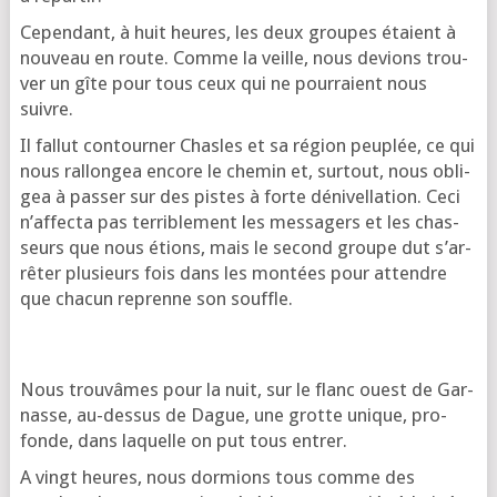
Cepen­dant, à huit heures, les deux groupes étaient à
nou­veau en route. Comme la veille, nous devions trou­
ver un gîte pour tous ceux qui ne pour­raient nous
suivre.
Il fal­lut contour­ner Chasles et sa région peu­plée, ce qui
nous ral­lon­gea encore le che­min et, sur­tout, nous obli­
gea à pas­ser sur des pistes à forte déni­vel­la­tion. Ceci
n’af­fec­ta pas ter­ri­ble­ment les mes­sa­gers et les chas­
seurs que nous étions, mais le second groupe dut s’ar­
rê­ter plu­sieurs fois dans les mon­tées pour attendre
que cha­cun reprenne son souffle.
Nous trou­vâmes pour la nuit, sur le flanc ouest de Gar­
nasse, au-des­sus de Dague, une grotte unique, pro­
fonde, dans laquelle on put tous entrer.
A vingt heures, nous dor­mions tous comme des