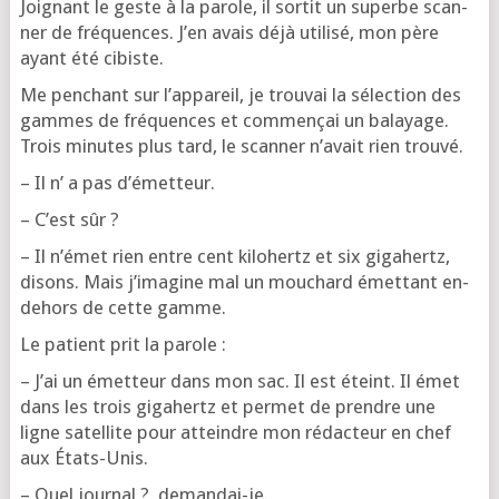
Joi­gnant le geste à la parole, il sor­tit un superbe scan­
ner de fré­quences. J’en avais déjà uti­li­sé, mon père
ayant été cibiste.
Me pen­chant sur l’ap­pa­reil, je trou­vai la sélec­tion des
gammes de fré­quences et com­men­çai un balayage.
Trois minutes plus tard, le scan­ner n’a­vait rien trouvé.
– Il n’ a pas d’émetteur.
– C’est sûr ?
– Il n’é­met rien entre cent kilo­hertz et six giga­hertz,
disons. Mais j’i­ma­gine mal un mou­chard émet­tant en-
dehors de cette gamme.
Le patient prit la parole :
– J’ai un émet­teur dans mon sac. Il est éteint. Il émet
dans les trois giga­hertz et per­met de prendre une
ligne satel­lite pour atteindre mon rédac­teur en chef
aux États-Unis.
– Quel jour­nal ?, demandai-je.