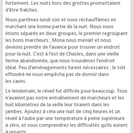
for­te­ment. Les nuits hors des grottes pro­met­taient
d’être fraîches.
Nous par­tîmes lun­di soir et nous réchauf­fâmes en
mar­chant une bonne par­tie de la nuit. Nous nous
étions sépa­rés en deux groupes, le pre­mier regrou­pant
les bons mar­cheurs ; Mona nous menait et nous
devions prendre de l’a­vance pour trou­ver un endroit
pour la nuit. C’est à l’est de Chasles, dans une vieille
ferme aban­don­née, que nous trou­vâmes l’en­droit
idéal. Peu d’a­mé­na­ge­ments furent néces­saires ; le toit
effon­dré ne nous empê­cha pas de dor­mir dans
les caves.
Le len­de­main, le réveil fut dif­fi­cile pour beau­coup. Tous
n’a­vaient pas notre entraî­ne­ment de mar­cheurs et les
huit kilo­mètres de la veille leur tiraient dans les
jambes. Ajou­tez à cela une nuit de cinq heures et un
réveil à l’aube par une tem­pé­ra­ture à peine supé­rieure
à zéro, et vous com­pren­drez les dif­fi­cul­tés qu’ils eurent
à repartir.