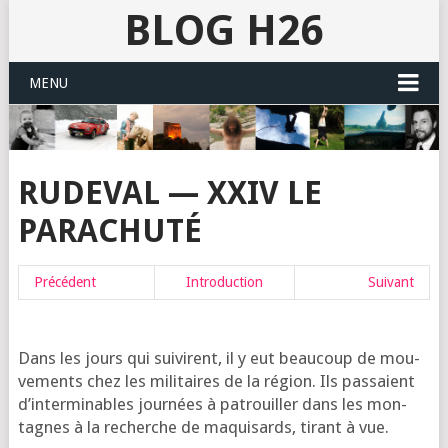
BLOG H26
MENU
RUDEVAL — XXIV LE
PARACHUTÉ
Pré­cé­dent
Intro­duc­tion
Sui­vant
Dans les jours qui sui­virent, il y eut beau­coup de mou­
ve­ments chez les mili­taires de la région. Ils pas­saient
d’in­ter­mi­nables jour­nées à patrouiller dans les mon­
tagnes à la recherche de maqui­sards, tirant à vue.