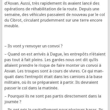
d’As­van. Aus­si, très rapi­de­ment ils avaient lan­cé des
opé­ra­tions de réha­bi­li­ta­tion de la route. Depuis une
semaine, des véhi­cules pas­saient de nou­veau par le col
du Cibrot, cir­cu­lant pru­dem­ment sur une terre encore
meuble.
– Ils vont y ren­voyer un convoi ?
– Quand on est arri­vés à Dague, les entre­pôts n’é­taient
pas tout à fait pleins. Les gardes nous ont dit qu’ils
allaient prendre le risque de faire mon­ter un convoi à
Asvan. Les troupes sont à cours de vivres. Ce qui man­
quait dans l’en­tre­pôt était dans les camions à la base
mili­taire, où ils se pré­pa­raient à par­tir. Ils devraient
pas­ser le col dans la matinée.
– Pour­quoi ils ne sont pas par­tis direc­te­ment dans la
journée ?
– Ils ont pris le ravi­taille­ment pour plu­sieurs bases. Ils