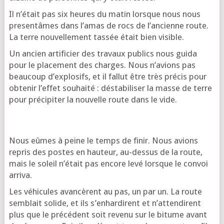
Il n’é­tait pas six heures du matin lorsque nous nous
pre­sen­tâmes dans l’a­mas de rocs de l’an­cienne route.
La terre nou­vel­le­ment tas­sée était bien visible.
Un ancien arti­fi­cier des tra­vaux publics nous gui­da
pour le pla­ce­ment des charges. Nous n’a­vions pas
beau­coup d’ex­plo­sifs, et il fal­lut être très pré­cis pour
obte­nir l’ef­fet sou­hai­té : désta­bi­li­ser la masse de terre
pour pré­ci­pi­ter la nou­velle route dans le vide.
Nous eûmes à peine le temps de finir. Nous avions
repris des postes en hau­teur, au-des­sus de la route,
mais le soleil n’é­tait pas encore levé lorsque le convoi
arriva.
Les véhi­cules avan­cèrent au pas, un par un. La route
sem­blait solide, et ils s’en­har­dirent et n’at­ten­dirent
plus que le pré­cé­dent soit reve­nu sur le bitume avant