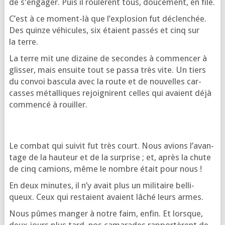
de s’en­ga­ger. Puis il rou­lèrent tous, dou­ce­ment, en file.
C’est à ce moment-là que l’ex­plo­sion fut déclen­chée.
Des quinze véhi­cules, six étaient pas­sés et cinq sur
la terre.
La terre mit une dizaine de secondes à com­men­cer à
glis­ser, mais ensuite tout se pas­sa très vite. Un tiers
du convoi bas­cu­la avec la route et de nou­velles car­
casses métal­liques rejoi­gnirent celles qui avaient déjà
com­men­cé à rouiller.
Le com­bat qui sui­vit fut très court. Nous avions l’a­van­
tage de la hau­teur et de la sur­prise ; et, après la chute
de cinq camions, même le nombre était pour nous !
En deux minutes, il n’y avait plus un mili­taire bel­li­
queux. Ceux qui res­taient avaient lâché leurs armes.
Nous pûmes man­ger à notre faim, enfin. Et lorsque,