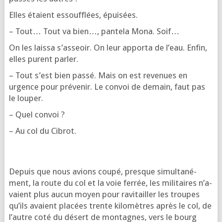
Elles étaient essouf­flées, épuisées.
– Tout… Tout va bien…, pan­te­la Mona. Soif…
On les lais­sa s’as­seoir. On leur appor­ta de l’eau. Enfin,
elles purent parler.
– Tout s’est bien pas­sé. Mais on est reve­nues en
urgence pour pré­ve­nir. Le convoi de demain, faut pas
le louper.
– Quel convoi ?
– Au col du Cibrot.
Depuis que nous avions cou­pé, presque simul­ta­né­
ment, la route du col et la voie fer­rée, les mili­taires n’a­
vaient plus aucun moyen pour ravi­tailler les troupes
qu’ils avaient pla­cées trente kilo­mètres après le col, de
l’autre coté du désert de mon­tagnes, vers le bourg