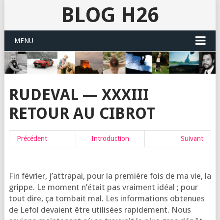
BLOG H26
MENU
RUDEVAL — XXXIII
RETOUR AU CIBROT
Pré­cé­dent
Intro­duc­tion
Sui­vant
Fin février, j’at­tra­pai, pour la pre­mière fois de ma vie, la
grippe. Le moment n’é­tait pas vrai­ment idéal ; pour
tout dire, ça tom­bait mal. Les infor­ma­tions obte­nues
de Lefol devaient être uti­li­sées rapi­de­ment. Nous