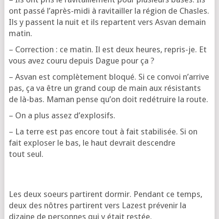
ont pas­sé l’a­près-midi à ravi­tailler la région de Chasles.
Ils y passent la nuit et ils repartent vers Asvan demain
matin.
– Cor­rec­tion : ce matin. Il est deux heures, repris-je. Et
vous avez cou­ru depuis Dague pour ça ?
– Asvan est com­plè­te­ment blo­qué. Si ce convoi n’ar­rive
pas, ça va être un grand coup de main aux résis­tants
de là-bas. Maman pense qu’on doit redé­truire la route.
– On a plus assez d’explosifs.
– La terre est pas encore tout à fait sta­bi­li­sée. Si on
fait explo­ser le bas, le haut devrait des­cendre
tout seul.
Les deux soeurs par­tirent dor­mir. Pen­dant ce temps,
deux des nôtres par­tirent vers Lazest pré­ve­nir la
dizaine de per­sonnes qui y était restée.