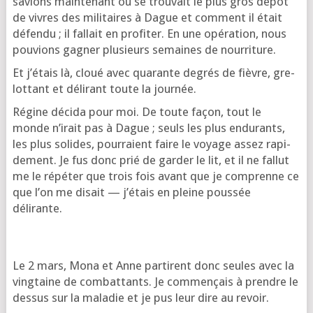
savions main­te­nant où se trou­vait le plus gros dépôt
de vivres des mili­taires à Dague et com­ment il était
défen­du ; il fal­lait en pro­fi­ter. En une opé­ra­tion, nous
pou­vions gagner plu­sieurs semaines de nourriture.
Et j’é­tais là, cloué avec qua­rante degrés de fièvre, gre­
lot­tant et déli­rant toute la journée.
Régine déci­da pour moi. De toute façon, tout le
monde n’i­rait pas à Dague ; seuls les plus endu­rants,
les plus solides, pour­raient faire le voyage assez rapi­
de­ment. Je fus donc prié de gar­der le lit, et il ne fal­lut
me le répé­ter que trois fois avant que je com­prenne ce
que l’on me disait — j’é­tais en pleine pous­sée
délirante.
Le 2 mars, Mona et Anne par­tirent donc seules avec la
ving­taine de com­bat­tants. Je com­men­çais à prendre le
des­sus sur la mala­die et je pus leur dire au revoir.