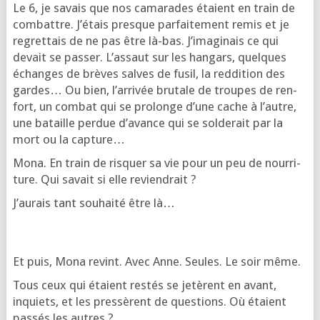
Le 6, je savais que nos cama­rades étaient en train de
com­battre. J’é­tais presque par­fai­te­ment remis et je
regret­tais de ne pas être là-bas. J’i­ma­gi­nais ce qui
devait se pas­ser. L’as­saut sur les han­gars, quelques
échanges de brèves salves de fusil, la red­di­tion des
gardes… Ou bien, l’ar­ri­vée bru­tale de troupes de ren­
fort, un com­bat qui se pro­longe d’une cache à l’autre,
une bataille per­due d’a­vance qui se sol­de­rait par la
mort ou la capture…
Mona. En train de ris­quer sa vie pour un peu de nour­ri­
ture. Qui savait si elle reviendrait ?
J’au­rais tant sou­hai­té être là…
Et puis, Mona revint. Avec Anne. Seules. Le soir même.
Tous ceux qui étaient res­tés se jetèrent en avant,
inquiets, et les pres­sèrent de ques­tions. Où étaient
pas­sés les autres ?