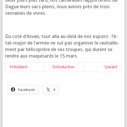
deux jours plus tard, nos cama­rades rap­por­tèrent de
Dague leurs sacs pleins, nous avions près de trois
semaines de vivres.
Du coté d’As­van, tout alla au-delà de nos espoirs : l’é­
tat-major de l’ar­mée ne sut pas orga­ni­ser le ravi­taille­
ment par héli­co­ptère de ses troupes, qui durent se
rendre aux maqui­sards le 15 mars.
Pré­cé­dent
Intro­duc­tion
Sui­vant
Face­book
X