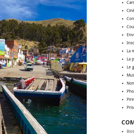
Car
Cin
Conf
Cou
Env
Inso
La 
La 
Le 
Mus
Non
Pho
Pir
Pri
COM
Bio