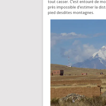
tout cas­ser. C’est entou­ré de mo
près impos­sible d’es­ti­mer la dis­t
pied des­dites montagnes.