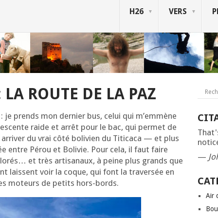
H26
VERS
P
 LA ROUTE DE LA PAZ
i : je prends mon der­nier bus, celui qui m’emmène
CIT
es­cente raide et arrêt pour le bac, qui per­met de
That'
arri­ver du vrai côté boli­vien du Titi­ca­ca — et plus
notice
ée entre Pérou et Boli­vie. Pour cela, il faut faire
—
Jo
o­rés… et très arti­sa­naux, à peine plus grands que
 laissent voir la coque, qui font la tra­ver­sée en
CAT
es moteurs de petits hors-bords.
Air
Bou