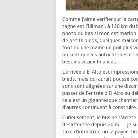
Comme j’aime véri­fier sur la cart
tagne est l’Illi­ma­ni, à 120 km du
pho­to du bas si mon esti­ma­tion 
de petits bleds, quelques mai­sons
foot ou une mai­rie un poil plus v
on sent que les autoch­tones n’on
besoins vitaux financés.
L’ar­ri­vée à El Alto est impres­s
bleds, mais qui aurait pous­sé co
sons sont ali­gnées sur une dizain
pas­ser de l’en­trée d’El Alto au d
cela est un gigan­tesque chan­tier 
d’autres conti­nuent à construire.
Curieu­se­ment, le bus ne s’ar­rête 
désaf­fec­tée depuis 2005 — je sup­
taxe d’in­fra­struc­ture à payer. D