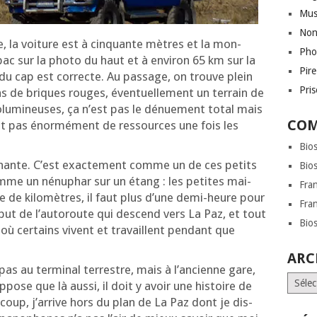
Mus
Non
e, la voi­ture est à cin­quante mètres et la mon­
Pho
 bac sur la pho­to du haut et à envi­ron 65 km sur la
Pir
du cap est cor­recte. Au pas­sage, on trouve plein
Pri
 de briques rouges, éven­tuel­le­ment un ter­rain de
olu­mi­neuses, ça n’est pas le dénue­ment total mais
COM
t pas énor­mé­ment de res­sources une fois les
Bio
ion­nante. C’est exac­te­ment comme un de ces petits
Bio
mme un nénu­phar sur un étang : les petites mai­
Fra
e de kilo­mètres, il faut plus d’une demi-heure pour
Fra
ébut de l’au­to­route qui des­cend vers La Paz, et tout
Bio
où cer­tains vivent et tra­vaillent pen­dant que
ARC
pas au ter­mi­nal ter­restre, mais à l’an­cienne gare,
Archi
pose que là aus­si, il doit y avoir une his­toire de
u coup, j’ar­rive hors du plan de La Paz dont je dis­