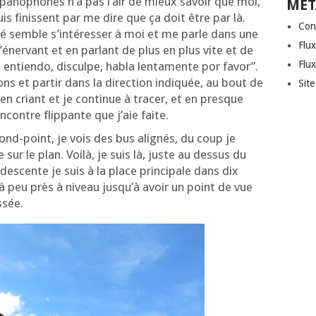
pa­no­phones n’a pas l’air de mieux savoir que moi,
MÉT
is finissent par me dire que ça doit être par là.
Con
é semble s’in­té­res­ser à moi et me parle dans une
Flux
é­ner­vant et en par­lant de plus en plus vite et de
Flu
 entien­do, dis­culpe, habla len­ta­mente por favor”.
ions et par­tir dans la direc­tion indi­quée, au bout de
Sit
en criant et je conti­nue à tra­cer, et en presque
­contre flip­pante que j’aie faite.
ond-point, je vois des bus ali­gnés, du coup je
ur le plan. Voi­là, je suis là, juste au des­sus du
 des­cente je suis à la place prin­ci­pale dans dix
à peu près à niveau jus­qu’à avoir un point de vue
issée.