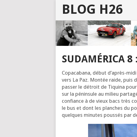
BLOG H26
SUDAMÉRICA 8 :
Copa­ca­ba­na, début d’a­près-mid
vers La Paz. Mon­tée raide, puis d
pas­ser le détroit de Tiqui­na pour 
sur la pénin­sule au milieu par­ta­g
confiance à de vieux bacs très col
le bus et dont les planches du pont
quelques minutes pous­sés par d