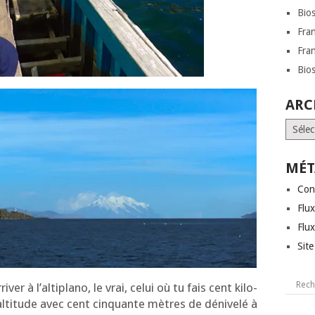
Bio
Fra
Fra
Bio
ARC
Archi
MÉT
Con
Flux
Flu
Sit
er à l’al­ti­pla­no, le vrai, celui où tu fais cent kilo­
ti­tude avec cent cin­quante mètres de déni­ve­lé à