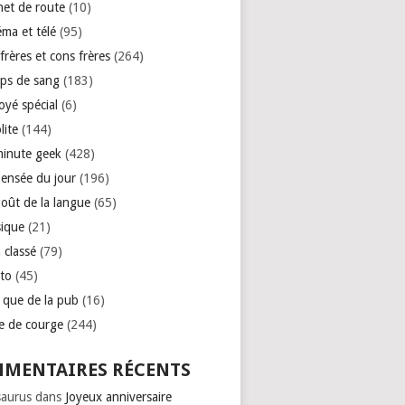
net de route
(10)
éma et télé
(95)
rères et cons frères
(264)
ps de sang
(183)
oyé spécial
(6)
lite
(144)
minute geek
(428)
pensée du jour
(196)
goût de la langue
(65)
ique
(21)
 classé
(79)
to
(45)
e que de la pub
(16)
se de courge
(244)
MENTAIRES RÉCENTS
saurus
dans
Joyeux anniversaire