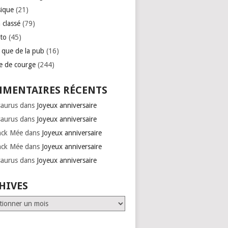
ique
(21)
 classé
(79)
to
(45)
e que de la pub
(16)
se de courge
(244)
MENTAIRES RÉCENTS
saurus
dans
Joyeux anniversaire
saurus
dans
Joyeux anniversaire
nck Mée
dans
Joyeux anniversaire
nck Mée
dans
Joyeux anniversaire
saurus
dans
Joyeux anniversaire
HIVES
ves