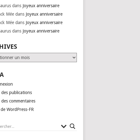
saurus
dans
Joyeux anniversaire
nck Mée
dans
Joyeux anniversaire
nck Mée
dans
Joyeux anniversaire
saurus
dans
Joyeux anniversaire
HIVES
ves
A
nexion
 des publications
x des commentaires
e de WordPress-FR