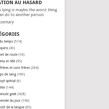
ATION AU HASARD
nk lying is maybe the worst thing
an do to another person.
semary
ÉGORIES
 du temps
(574)
quins
(43)
net de route
(10)
éma et télé
(95)
rères et cons frères
(264)
ps de sang
(183)
oyé spécial
(6)
lite
(144)
minute geek
(428)
pensée du jour
(196)
goût de la langue
(65)