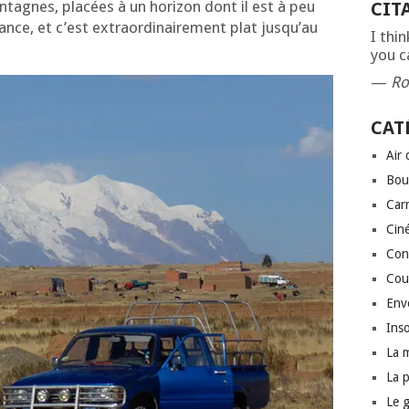
n­tagnes, pla­cées à un hori­zon dont il est à peu
CIT
ance, et c’est extra­or­di­nai­re­ment plat jus­qu’au
I thi
you c
—
Ro
CAT
Air
Bou
Car
Cin
Conf
Cou
Env
Inso
La 
La 
Le 