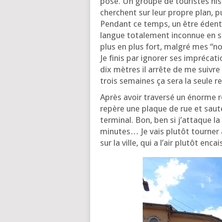
pose. Un groupe de tou­ristes his­
cherchent sur leur propre plan, pu
Pen­dant ce temps, un être éden­t
langue tota­le­ment incon­nue en s’
plus en plus fort, mal­gré mes “no
Je finis par igno­rer ses impré­ca­t
dix mètres il arrête de me suivre 
trois semaines ça sera la seule ren
Après avoir tra­ver­sé un énorme r
repère une plaque de rue et saute s
ter­mi­nal. Bon, ben si j’at­taque la
minutes… Je vais plu­tôt tour­ner 
sur la ville, qui a l’air plu­tôt enca