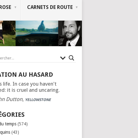
ROSE
CARNETS DE ROUTE
ATION AU HASARD
s life. In case you haven't
d: it is cruel and uncaring.
hn Dutton
,
YELLOWSTONE
ÉGORIES
 du temps
(574)
quins
(43)