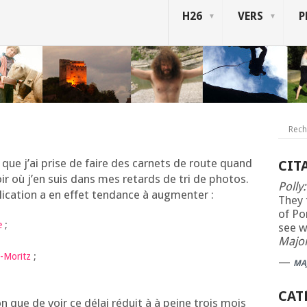
H26
VERS
P
e que j’ai prise de faire des car­nets de route quand
CIT
ir où j’en suis dans mes retards de tri de pho­tos.
Polly:
i­ca­tion a en effet ten­dance à augmenter :
They 
of Po
e
;
see 
Major
t-Moritz
;
—
MA
CAT
on que de voir ce délai réduit à à peine trois mois