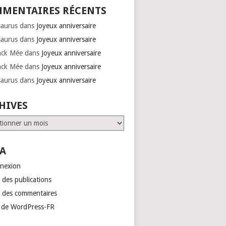
MENTAIRES RÉCENTS
saurus
dans
Joyeux anniversaire
saurus
dans
Joyeux anniversaire
nck Mée
dans
Joyeux anniversaire
nck Mée
dans
Joyeux anniversaire
saurus
dans
Joyeux anniversaire
HIVES
ves
A
nexion
 des publications
x des commentaires
e de WordPress-FR