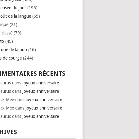
pensée du jour
(196)
goût de la langue
(65)
ique
(21)
 classé
(79)
to
(45)
e que de la pub
(16)
se de courge
(244)
MENTAIRES RÉCENTS
saurus
dans
Joyeux anniversaire
saurus
dans
Joyeux anniversaire
nck Mée
dans
Joyeux anniversaire
nck Mée
dans
Joyeux anniversaire
saurus
dans
Joyeux anniversaire
HIVES