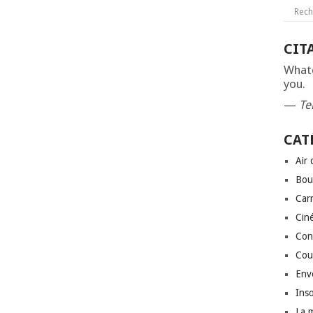
CIT
Whate
you.
—
Te
CAT
Air
Bou
Car
Cin
Conf
Cou
Env
Inso
La 