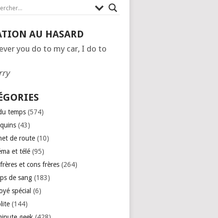
ATION AU HASARD
ver you do to my car, I do to
rry
ÉGORIES
 du temps
(574)
quins
(43)
net de route
(10)
éma et télé
(95)
rères et cons frères
(264)
ps de sang
(183)
oyé spécial
(6)
lite
(144)
minute geek
(428)