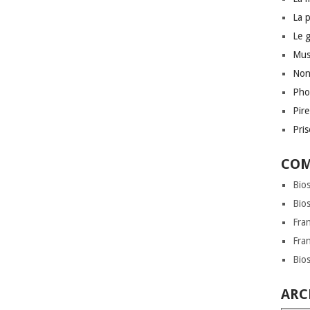
La 
Le 
Mus
Non
Pho
Pir
Pri
COM
Bio
Bio
Fra
Fra
Bio
ARC