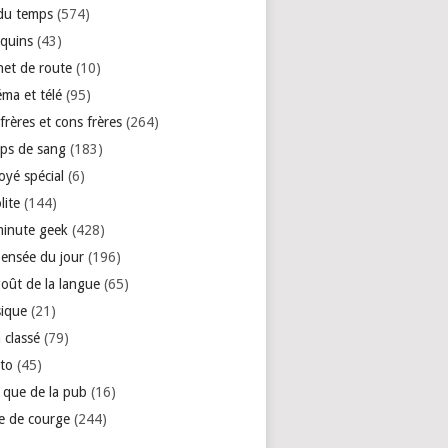
 du temps
(574)
quins
(43)
net de route
(10)
éma et télé
(95)
rères et cons frères
(264)
ps de sang
(183)
oyé spécial
(6)
lite
(144)
minute geek
(428)
pensée du jour
(196)
goût de la langue
(65)
ique
(21)
 classé
(79)
to
(45)
e que de la pub
(16)
se de courge
(244)