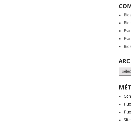
COM
Bio
Bio
Fra
Fra
Bio
ARC
Archi
MÉT
Con
Flux
Flu
Sit