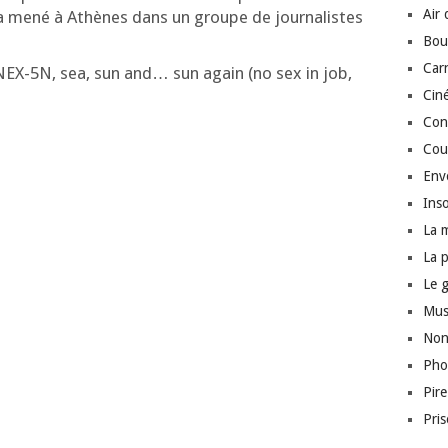
Air
a mené à Athènes dans un groupe de jour­na­listes
Bou
Car
NEX-5N, sea, sun and… sun again (no sex in job,
Cin
Conf
Cou
Env
Inso
La 
La 
Le 
Mus
Non
Pho
Pir
Pri