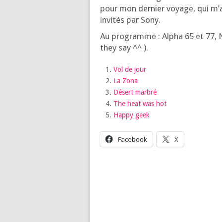
pour mon der­nier voyage, qui m’
invi­tés par Sony.
Au pro­gramme : Alpha 65 et 77, 
they say ^^ ).
Vol de jour
La Zona
Désert mar­bré
The heat was hot
Hap­py geek
Face­book
X