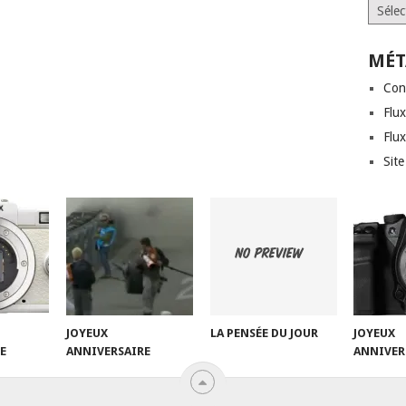
Archi
MÉT
Con
Flux
Flu
Sit
JOYEUX
LA PENSÉE DU JOUR
JOYEUX
E
ANNIVERSAIRE
ANNIVER