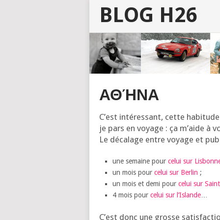
BLOG H26
ΑΘΉΝΑ
C’est inté­res­sant, cette habi­tud
je pars en voyage : ça m’aide à vo
Le déca­lage entre voyage et publ
une semaine pour
celui sur Lis­bonn
un mois pour
celui sur Ber­lin
;
un mois et demi pour
celui sur Sain
4 mois pour
celui sur l’Is­lande
…
C’est donc une grosse satis­fac­ti