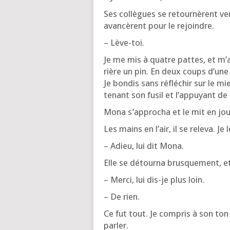
Ses col­lègues se retour­nèrent ver
avan­cèrent pour le rejoindre.
– Lève-toi.
Je me mis à quatre pattes, et m’a
rière un pin. En deux coups d’une p
Je bon­dis sans réflé­chir sur le mien
tenant son fusil et l’ap­puyant de
Mona s’ap­pro­cha et le mit en joue
Les mains en l’air, il se rele­va. Je
– Adieu, lui dit Mona.
Elle se détour­na brus­que­ment, et 
– Mer­ci, lui dis-je plus loin.
– De rien.
Ce fut tout. Je com­pris à son ton
parler.