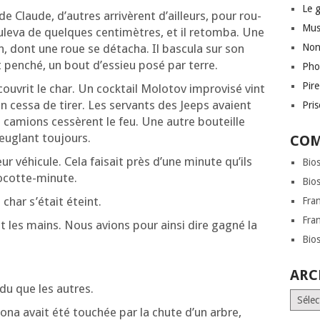
Le 
e Claude, d’autres arri­vèrent d’ailleurs, pour rou­
Mus
ou­le­va de quelques cen­ti­mètres, et il retom­ba. Une
, dont une roue se déta­cha. Il bas­cu­la sur son
Non
nt pen­ché, un bout d’es­sieu posé par terre.
Pho
Pir
ou­vrit le char. Un cock­tail Molo­tov impro­vi­sé vint
anon ces­sa de tirer. Les ser­vants des Jeeps avaient
Pri
s camions ces­sèrent le feu. Une autre bou­teille
­veu­glant toujours.
COM
leur véhi­cule. Cela fai­sait près d’une minute qu’ils
Bio
 cocotte-minute.
Bio
u char s’é­tait éteint.
Fra
Fra
ent les mains. Nous avions pour ain­si dire gagné la
Bio
ARC
­du que les autres.
Archi
ona avait été tou­chée par la chute d’un arbre,