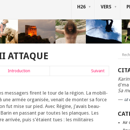
H26
VERS
P
II ATTAQUE
CIT
Intro­duc­tion
Sui­vant
Karin
d'ma 
Sa mè
es mes­sa­gers firent le tour de la région. La mobi­li­
—
à une armée orga­ni­sée, venait de mon­ter sa force
LE
a­tion fut mise sur pied. Avec Régine, j’a­vais beau­
 Barin en pas­sant par toutes les planques. Les
CAT
 arri­vée, puis s’é­taient tues : les mili­taires
Air