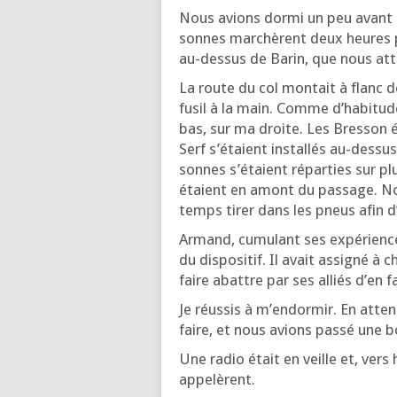
Nous avions dor­mi un peu avant l’
sonnes mar­chèrent deux heures pou
au-des­sus de Barin, que nous at
La route du col mon­tait à flanc de
fusil à la main. Comme d’ha­bi­tude
bas, sur ma droite. Les Bres­son é
Serf s’é­taient ins­tal­lés au-des­s
sonnes s’é­taient répar­ties sur p
étaient en amont du pas­sage. No
temps tirer dans les pneus afin d’
Armand, cumu­lant ses expé­rience
du dis­po­si­tif. Il avait assi­gné à
faire abattre par ses alliés d’en f
Je réus­sis à m’en­dor­mir. En atte
faire, et nous avions pas­sé une bo
Une radio était en veille et, ver
appelèrent.