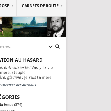
ROSE
CARNETS DE ROUTE
ATION AU HASARD
e, enthousiaste :
Vas-y, la vie
mère, steuplé !
re, glaciale :
Je
suis
ta mère.
 CIMETIÈRE DES AUTOBUS
ÉGORIES
 du temps
(574)