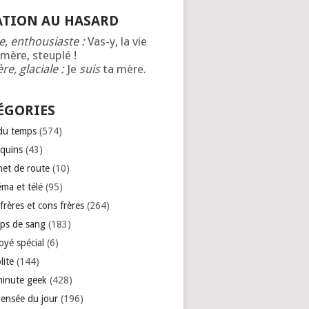
ATION AU HASARD
e, enthousiaste :
Vas-y, la vie
mère, steuplé !
re, glaciale :
Je
suis
ta mère.
ÉGORIES
 du temps
(574)
quins
(43)
net de route
(10)
éma et télé
(95)
rères et cons frères
(264)
ps de sang
(183)
oyé spécial
(6)
lite
(144)
minute geek
(428)
pensée du jour
(196)