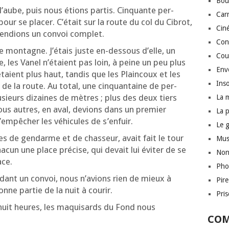
Bou
aube, puis nous étions par­tis. Cin­quante per­
Car
r se pla­cer. C’é­tait sur la route du col du Cibrot,
Cin
ten­dions un convoi complet.
Conf
 mon­tagne. J’é­tais juste en-des­sous d’elle, un
Cou
, les Vanel n’é­taient pas loin, à peine un peu plus
Env
taient plus haut, tan­dis que les Plain­coux et les
Inso
us de la route. Au total, une cin­quan­taine de per­
lu­sieurs dizaines de mètres ; plus des deux tiers
La 
us autres, en aval, devions dans un pre­mier
La 
empêcher les véhi­cules de s’enfuir.
Le 
s de gen­darme et de chas­seur, avait fait le tour
Mus
 cha­cun une place pré­cise, qui devait lui évi­ter de se
Non
ace.
Pho
n­dant un convoi, nous n’a­vions rien de mieux à
Pir
nne par­tie de la nuit à courir.
Pri
s huit heures, les maqui­sards du Fond nous
COM