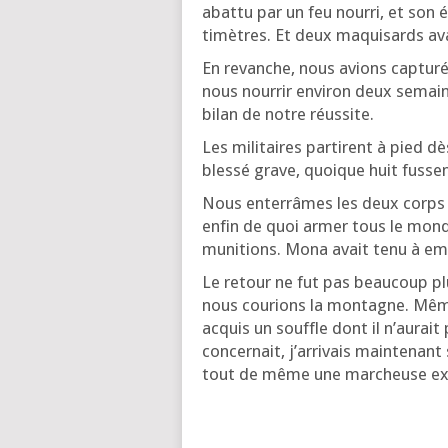
abat­tu par un feu nour­ri, et son 
ti­mètres. Et deux maqui­sards av
En revanche, nous avions cap­tu­r
nous nour­rir envi­ron deux semai
bilan de notre réussite.
Les mili­taires par­tirent à pied dè
bles­sé grave, quoique huit fusse
Nous enter­râmes les deux corps d
enfin de quoi armer tous le monde
muni­tions. Mona avait tenu à emp
Le retour ne fut pas beau­coup plus
nous cou­rions la mon­tagne. Même 
acquis un souffle dont il n’au­rai
concer­nait, j’ar­ri­vais main­te­na
tout de même une mar­cheuse ex