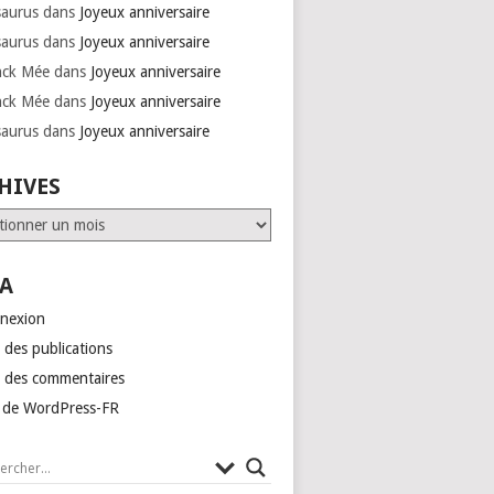
saurus
dans
Joyeux anniversaire
saurus
dans
Joyeux anniversaire
nck Mée
dans
Joyeux anniversaire
nck Mée
dans
Joyeux anniversaire
saurus
dans
Joyeux anniversaire
HIVES
ves
A
nexion
 des publications
x des commentaires
e de WordPress-FR