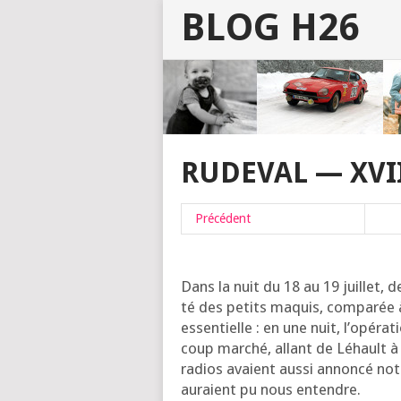
BLOG H26
RUDEVAL — XVI
Pré­cé­dent
Dans la nuit du 18 au 19 juillet, d
té des petits maquis, com­pa­rée 
essen­tielle : en une nuit, l’o­pé­r
coup mar­ché, allant de Léhault à
radios avaient aus­si annon­cé notre
auraient pu nous entendre.