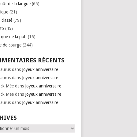
goût de la langue
(65)
ique
(21)
 classé
(79)
to
(45)
e que de la pub
(16)
se de courge
(244)
MENTAIRES RÉCENTS
saurus
dans
Joyeux anniversaire
saurus
dans
Joyeux anniversaire
nck Mée
dans
Joyeux anniversaire
nck Mée
dans
Joyeux anniversaire
saurus
dans
Joyeux anniversaire
HIVES
ves