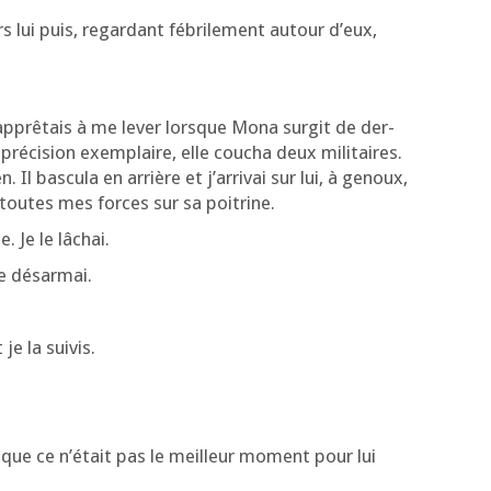
s lui puis, regar­dant fébri­le­ment autour d’eux,
p­prê­tais à me lever lorsque Mona sur­git de der­
ré­ci­sion exem­plaire, elle cou­cha deux mili­taires.
. Il bas­cu­la en arrière et j’ar­ri­vai sur lui, à genoux,
 toutes mes forces sur sa poitrine.
. Je le lâchai.
 le désarmai.
je la suivis.
 que ce n’é­tait pas le meilleur moment pour lui