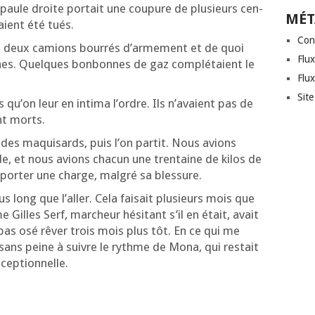
épaule droite por­tait une cou­pure de plu­sieurs cen­
MÉT
aient été tués.
Con
é deux camions bour­rés d’ar­me­ment et de quoi
Flux
nes. Quelques bon­bonnes de gaz com­plé­taient le
Flu
Sit
s qu’on leur en inti­ma l’ordre. Ils n’a­vaient pas de
nt morts.
es maqui­sards, puis l’on par­tit. Nous avions
, et nous avions cha­cun une tren­taine de kilos de
or­ter une charge, mal­gré sa blessure.
 long que l’al­ler. Cela fai­sait plu­sieurs mois que
Gilles Serf, mar­cheur hési­tant s’il en était, avait
t pas osé rêver trois mois plus tôt. En ce qui me
nt sans peine à suivre le rythme de Mona, qui res­tait
ceptionnelle.