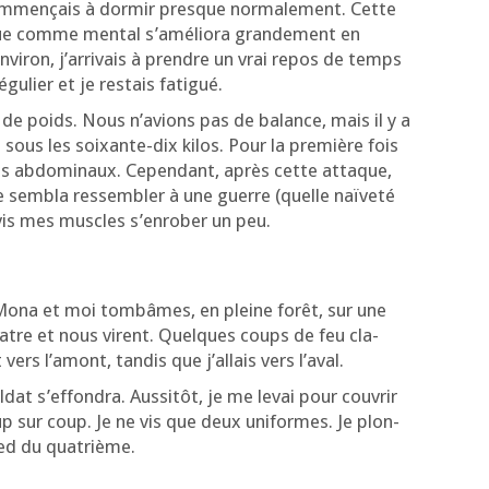
m­men­çais à dor­mir presque nor­ma­le­ment. Cette
ue comme men­tal s’a­mé­lio­ra gran­de­ment en
i­ron, j’ar­ri­vais à prendre un vrai repos de temps
gu­lier et je res­tais fatigué.
 de poids. Nous n’a­vions pas de balance, mais il y a
du sous les soixante-dix kilos. Pour la pre­mière fois
 mes abdo­mi­naux. Cepen­dant, après cette attaque,
em­bla res­sem­bler à une guerre (quelle naï­ve­té
evis mes muscles s’en­ro­ber un peu.
 Mona et moi tom­bâmes, en pleine forêt, sur une
 quatre et nous virent. Quelques coups de feu cla­
rs l’a­mont, tan­dis que j’al­lais vers l’aval.
at s’ef­fon­dra. Aus­si­tôt, je me levai pour cou­vrir
 sur coup. Je ne vis que deux uni­formes. Je plon­
ied du quatrième.