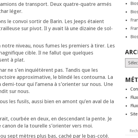
s camions de trans­port. Deux quatre-quatre armés
Bio
har léger.
Bio
Fra
s le convoi sor­tir de Barin. Les Jeeps étaient
ailleuse sur pivot. Il y avait là une dizaine de sol­
Fra
Bio
 à notre niveau, nous fumes les pre­miers à tirer. Les
ARC
agni­fique cible. Il ne fal­lut que quelques
ent à plat.
Archi
ar ne s’en inquié­tèrent pas. Tan­dis que les
ec­toire approxi­ma­tive, le blin­dé les contour­na. La
MÉT
un demi-tour qui l’a­me­na à s’o­rien­ter sur nous. Une
Con
­dit sur nous.
Flux
us les fusils, aus­si bien en amont qu’en aval de la
Flu
Sit
rait, cour­bée en deux, en des­cen­dant la pente. Je
 canon de la tou­relle s’o­rien­ter vers moi.
ix ou sept mètres plus bas, caché par le bas-coté.