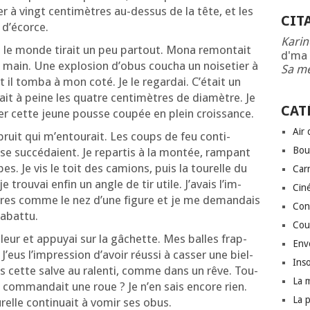
er à vingt cen­ti­mètres au-des­sus de la tête, et les
CIT
 d’écorce.
Karin
t le monde tirait un peu par­tout. Mona remon­tait
d'ma 
a main. Une explo­sion d’o­bus cou­cha un noi­se­tier à
Sa mè
il tom­ba à mon coté. Je le regar­dai. C’é­tait un
ait à peine les quatre cen­ti­mètres de dia­mètre. Je
CAT
der cette jeune pousse cou­pée en plein croissance.
Air
bruit qui m’en­tou­rait. Les coups de feu conti­
Bou
se suc­cé­daient. Je repar­tis à la mon­tée, ram­pant
bes. Je vis le toit des camions, puis la tou­relle du
Car
trou­vai enfin un angle de tir utile. J’a­vais l’im­
Cin
bres comme le nez d’une figure et je me deman­dais
Conf
 abattu.
Cou
illeur et appuyai sur la gâchette. Mes balles frap­
Env
’eus l’im­pres­sion d’a­voir réus­si à cas­ser une biel­
Inso
ois cette salve au ralen­ti, comme dans un rêve. Tou­
La 
i com­man­dait une roue ? Je n’en sais encore rien.
La 
u­relle conti­nuait à vomir ses obus.