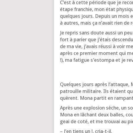
C’est à cette période que je reco
étape fran­chie, mon état phy­siq
quelques jours. Depuis un mois env
à autres, mais ça n’a­vait rien de ré
Je repris sans doute aus­si un peu
fort à parier que j’é­tais des­cen­
de ma vie, j’a­vais réus­si à voir
après ce pre­mier moment qui me s
!), ma fatigue s’es­tom­pa et je r
Quelques jours après l’at­taque,
patrouille mili­taire. Ils étaient
quèrent. Mona par­tit en ram­pant ve
Après une explo­sion sèche, un sol­d
Mona en lâchant deux balles, coup
geai de coté, et me trou­vai au p
– J’en tiens un !, cria-t-il.