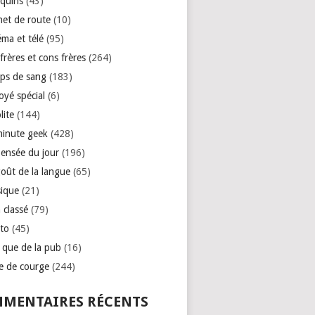
quins
(43)
net de route
(10)
éma et télé
(95)
rères et cons frères
(264)
ps de sang
(183)
oyé spécial
(6)
lite
(144)
minute geek
(428)
pensée du jour
(196)
goût de la langue
(65)
ique
(21)
 classé
(79)
to
(45)
e que de la pub
(16)
se de courge
(244)
MENTAIRES RÉCENTS