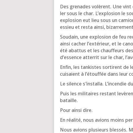
Des gre­nades volèrent. Une vint d
ler sous le char. L’ex­plo­sion le s
explo­sion eut lieu sous un camion
essieu et res­ta ain­si, bizar­re­me
Sou­dain, une explo­sion de feu rec
ain­si cacher l’ex­té­rieur, et le c
été abat­tus et les chauf­feurs de
d’es­sence atter­rit sur le char, l’a
Enfin, les tan­kistes sor­tirent de 
cui­saient à l’é­touf­fée dans leur
Le silence s’ins­tal­la. L’in­cen­die d
Puis les mili­taires res­tant levèr
bataille.
Pour ain­si dire.
En réa­li­té, nous avions moins per
Nous avions plu­sieurs bles­sés. M