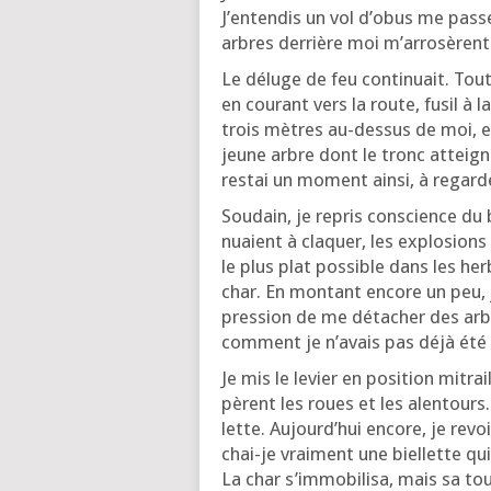
J’en­ten­dis un vol d’o­bus me pas­s
arbres der­rière moi m’ar­ro­sèrent
Le déluge de feu conti­nuait. Tou
en cou­rant vers la route, fusil à l
trois mètres au-des­sus de moi, et 
jeune arbre dont le tronc attei­gn
res­tai un moment ain­si, à regar­
Sou­dain, je repris conscience du 
nuaient à cla­quer, les explo­sions 
le plus plat pos­sible dans les her
char. En mon­tant encore un peu, je 
pres­sion de me déta­cher des ar
com­ment je n’a­vais pas déjà été
Je mis le levier en posi­tion mitra
pèrent les roues et les alen­tours. J
lette. Aujourd’­hui encore, je rev
chai-je vrai­ment une biel­lette qu
La char s’im­mo­bi­li­sa, mais sa to