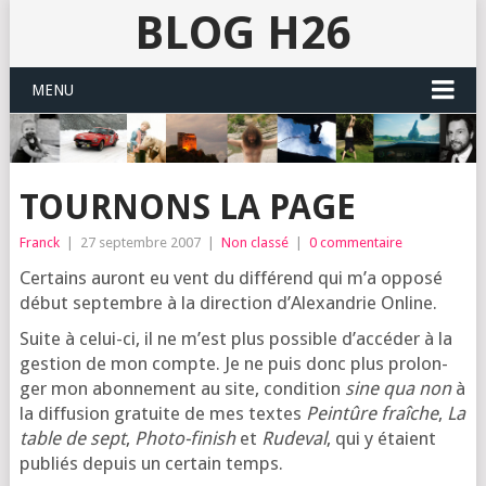
BLOG H26
MENU
TOURNONS LA PAGE
Franck
|
27 septembre 2007
|
Non classé
|
0 commentaire
Cer­tains auront eu vent du dif­fé­rend qui m’a oppo­sé
début sep­tembre à la direc­tion d’A­lexan­drie Online.
Suite à celui-ci, il ne m’est plus pos­sible d’ac­cé­der à la
ges­tion de mon compte. Je ne puis donc plus pro­lon­
ger mon abon­ne­ment au site, condi­tion
sine qua non
à
la dif­fu­sion gra­tuite de mes textes
Pein­tûre fraîche
,
La
table de sept
,
Pho­to-finish
et
Rude­val
, qui y étaient
publiés depuis un cer­tain temps.