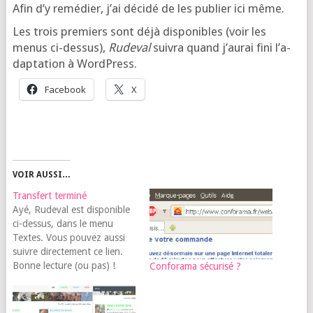
Afin d’y remé­dier, j’ai déci­dé de les publier ici même.
Les trois pre­miers sont déjà dis­po­nibles (voir les
menus ci-des­sus),
Rude­val
sui­vra quand j’au­rai fini l’a­
dap­ta­tion à WordPress.
Face­book
X
VOIR AUSSI…
Transfert terminé
Ayé, Rudeval est disponible
ci-dessus, dans le menu
Textes. Vous pouvez aussi
suivre directement ce lien.
Bonne lecture (ou pas) !
Conforama sécurisé ?