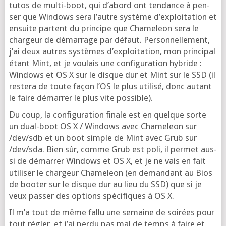
tutos de mul­ti-boot, qui d’a­bord ont ten­dance à pen­
ser que Win­dows sera l’autre sys­tème d’ex­ploi­ta­tion et
ensuite partent du prin­cipe que Cha­me­leon sera le
char­geur de démar­rage par défaut. Per­son­nel­le­ment,
j’ai deux autres sys­tèmes d’ex­ploi­ta­tion, mon prin­ci­pal
étant Mint, et je vou­lais une confi­gu­ra­tion hybride :
Win­dows et OS X sur le disque dur et Mint sur le SSD (il
res­te­ra de toute façon l’OS le plus uti­li­sé, donc autant
le faire démar­rer le plus vite possible).
Du coup, la confi­gu­ra­tion finale est en quelque sorte
un dual-boot OS X / Win­dows avec Cha­me­leon sur
/dev/sdb et un boot simple de Mint avec Grub sur
/dev/sda. Bien sûr, comme Grub est poli, il per­met aus­
si de démar­rer Win­dows et OS X, et je ne vais en fait
uti­li­ser le char­geur Cha­me­leon (en deman­dant au Bios
de boo­ter sur le disque dur au lieu du SSD) que si je
veux pas­ser des options spé­ci­fiques à OS X.
Il m’a tout de même fal­lu une semaine de soi­rées pour
tout régler, et j’ai per­du pas mal de temps à faire et