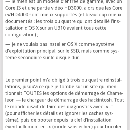
— le mien est un modèle d’en­trée de gamme, avec un
Core I3 et une par­tie vidéo HD3000, alors que les Core
i5/HD4000 sont mieux sup­por­tés (et beau­coup mieux
docu­men­tés : les trois ou quatre qui ont détaillé l’ins­
tal­la­tion d’OS X sur un U310 avaient tous cette
configuration) ;
— je ne vou­lais pas ins­tal­ler OS X comme sys­tème
d’ex­ploi­ta­tion prin­ci­pal, sur le SSD, mais comme sys­
tème secon­daire sur le disque dur.
Le pre­mier point m’a obli­gé à trois ou quatre réins­tal­
la­tions, jus­qu’à ce que je tombe sur un site qui men­
tion­nait TOUTES les options de démar­rage de Cha­me­
leon — le char­geur de démar­rage des hackin­tosh. Tout
le monde disait de faire des diag­nos­tics avec ‑v ‑f
(pour affi­cher les détails et igno­rer les caches sys­
tème), puis de boo­ter depuis la clef d’ins­tal­la­tion,
éven­tuel­le­ment en ‑x (mode sans échec) pour bri­co­ler