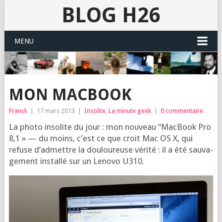
BLOG H26
MENU
MON MACBOOK
Franck
|
17 mars 2013
|
Insolite
,
La minute geek
|
0 commentaire
La pho­to inso­lite du jour : mon nou­veau “Mac­Book Pro
8,1 » — du moins, c’est ce que croit Mac OS X, qui
refuse d’ad­mettre la dou­lou­reuse véri­té : il a été sau­va­
ge­ment ins­tal­lé sur un Leno­vo U310.