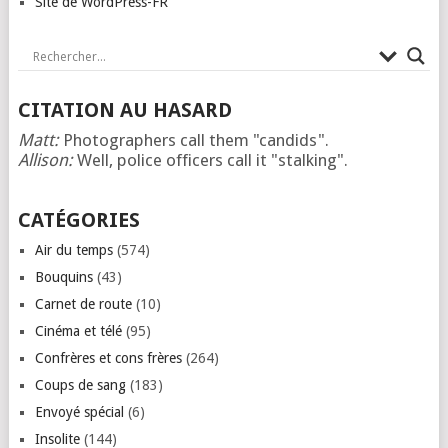
Site de WordPress-FR
CITATION AU HASARD
Matt:
Photographers call them "candids".
Allison:
Well, police officers call it "stalking".
CATÉGORIES
Air du temps
(574)
Bouquins
(43)
Carnet de route
(10)
Cinéma et télé
(95)
Confrères et cons frères
(264)
Coups de sang
(183)
Envoyé spécial
(6)
Insolite
(144)