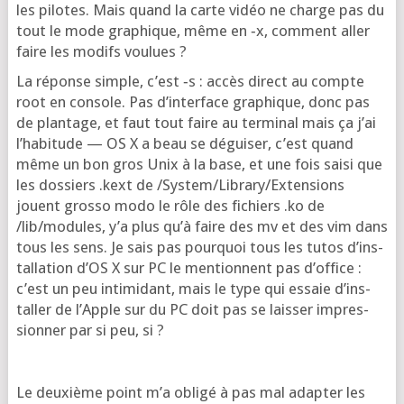
les pilotes. Mais quand la carte vidéo ne charge pas du
tout le mode gra­phique, même en ‑x, com­ment aller
faire les modifs voulues ?
La réponse simple, c’est ‑s : accès direct au compte
root en console. Pas d’in­ter­face gra­phique, donc pas
de plan­tage, et faut tout faire au ter­mi­nal mais ça j’ai
l’ha­bi­tude — OS X a beau se dégui­ser, c’est quand
même un bon gros Unix à la base, et une fois sai­si que
les dos­siers .kext de /System/Library/Extensions
jouent gros­so modo le rôle des fichiers .ko de
/lib/modules, y’a plus qu’à faire des mv et des vim dans
tous les sens. Je sais pas pour­quoi tous les tutos d’ins­
tal­la­tion d’OS X sur PC le men­tionnent pas d’of­fice :
c’est un peu inti­mi­dant, mais le type qui essaie d’ins­
tal­ler de l’Apple sur du PC doit pas se lais­ser impres­
sion­ner par si peu, si ?
Le deuxième point m’a obli­gé à pas mal adap­ter les