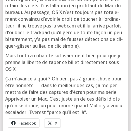
refaire les clefs d’ins­tal­la­tion (en pro­fi­tant du Mac du
bureau). Au pas­sage, OS X n’est tou­jours pas tota­le­
ment convain­cu d’a­voir le droit de tou­cher à l’or­di­na­
teur : il ne trouve pas la web­cam et il lui arrive par­fois
d’ou­blier le track­pad (qu’il gère de toute façon un peu
bizar­re­ment, y’a pas mal de fausses détec­tions de cli­
quer-glis­ser au lieu de clic simple).
Mais tout ça coha­bite suf­fi­sam­ment bien pour que je
prenne la liber­té de taper ce billet direc­te­ment sous
OS X.
Ça m’a­vance à quoi ? Oh ben, pas à grand-chose pour
être hon­nête — dans le meilleur des cas, ça me per­
met­tra de faire des cap­tures d’é­cran pour ma série
Appri­voi­ser un Mac. C’est juste un de ces défis idiots
qu’on se donne, un peu comme quand Mal­lo­ry a vou­lu
esca­la­der l’E­ve­rest “parce qu’il est là”.
Face­book
X