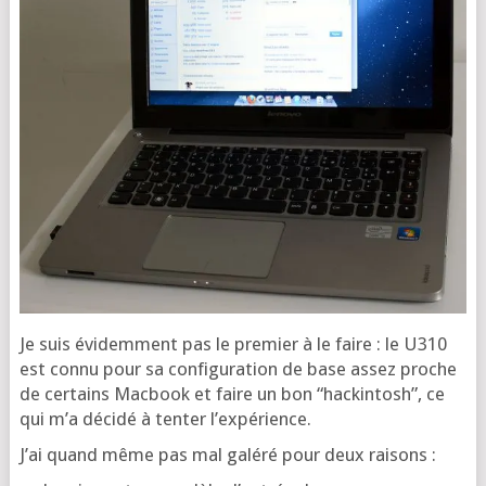
Je suis évi­dem­ment pas le pre­mier à le faire : le U310
est connu pour sa confi­gu­ra­tion de base assez proche
de cer­tains Mac­book et faire un bon “hackin­tosh”, ce
qui m’a déci­dé à ten­ter l’expérience.
J’ai quand même pas mal galé­ré pour deux raisons :