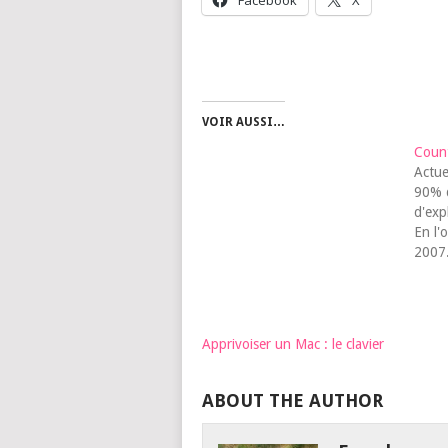
Face­book
X
VOIR AUSSI…
Count
Actue
90% 
d'expl
En l'
2007
entièr
manqu
Light
J'ai 
Apprivoiser un Mac : le clavier
Light
coté 
ABOUT THE AUTHOR