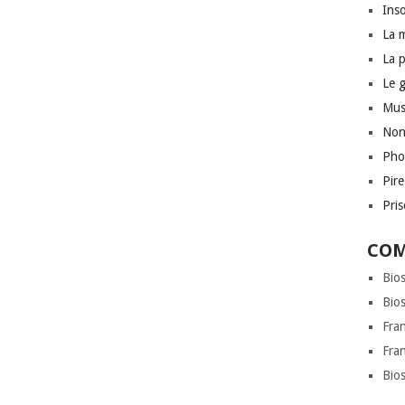
Inso
La 
La 
Le 
Mus
Non
Pho
Pir
Pri
COM
Bio
Bio
Fra
Fra
Bio