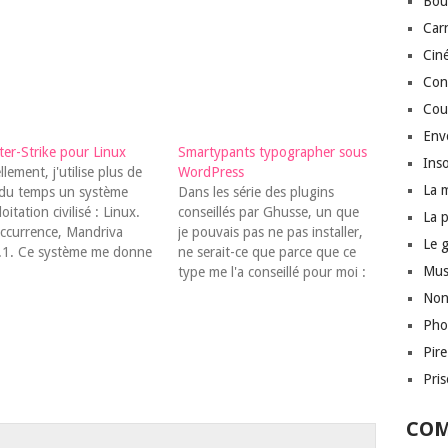
Bou
Car
Cin
Conf
Cou
Env
er-Strike pour Linux
Smartypants typographer sous
Inso
llement, j'utilise plus de
WordPress
La 
du temps un système
Dans les série des plugins
oitation civilisé : Linux.
conseillés par Ghusse, un que
La 
occurrence, Mandriva
je pouvais pas ne pas installer,
Le 
.1. Ce système me donne
ne serait-ce que parce que ce
Mus
e satisfaction ; il ne lui
type me l'a conseillé pour moi :
e, en fait, que
un truc pour maniaques de la
Non
room... et Counter-Strike.
typographie, que le
Pho
pas de nouvelles de
comportement pas défaut de
room pour Linux, mais du
Wordpress -- qui remplace
Pir
de CS (et, en fait,…
deux traits d'union par…
Pri
COM