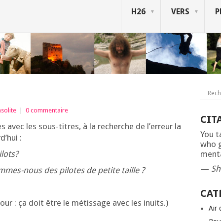
H26
VERS
P
nsolite
|
0 commentaire
CIT
s avec les sous-titres, à la recherche de l’er­reur la
You t
d’hui :
who g
lots?
menta
—
Sh
mes-nous des pilotes de petite taille ?
CAT
ur : ça doit être le métis­sage avec les inuits.)
Air