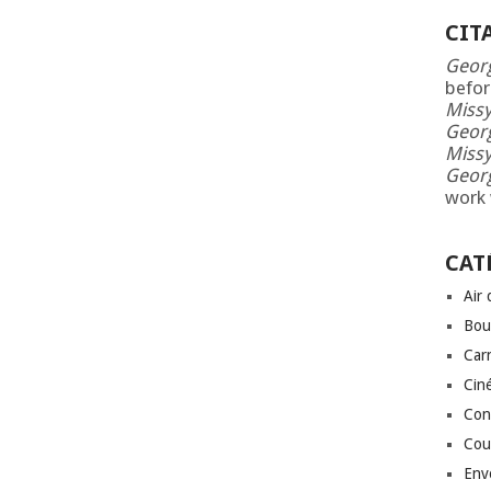
CIT
Geor
befor
Missy
Geor
Missy
Geor
work 
CAT
Air
Bou
Car
Cin
Conf
Cou
Env