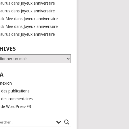
saurus
dans
Joyeux anniversaire
saurus
dans
Joyeux anniversaire
nck Mée
dans
Joyeux anniversaire
nck Mée
dans
Joyeux anniversaire
saurus
dans
Joyeux anniversaire
HIVES
ves
A
nexion
 des publications
x des commentaires
e de WordPress-FR