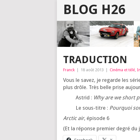
BLOG H26
TRADUCTION
Franck
|
18 août 2013
|
Cinéma et télé
,
I
Vous le savez, je regarde les série
plus drôle. Très belle prise aujour
Astrid :
Why are we short pi
Le sous-titre :
Pour­quoi som
Arc­tic air
, épi­sode 6
(Et la réponse pre­mier degré du jo