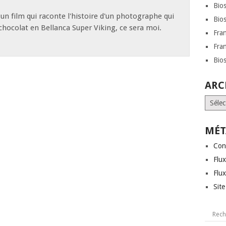
Bio
t un film qui raconte l'histoire d'un photographe qui
Bio
e chocolat en Bellanca Super Viking, ce sera moi.
Fra
Fra
Bio
ARC
Archi
MÉT
Con
Flux
Flu
Sit