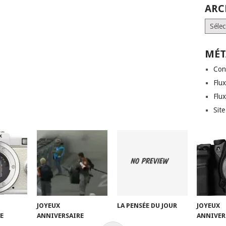
ARC
Archi
MÉT
Con
Flux
Flu
Sit
JOYEUX
LA PENSÉE DU JOUR
JOYEUX
E
ANNIVERSAIRE
ANNIVER