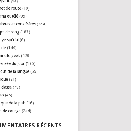
quins
(43)
net de route
(10)
éma et télé
(95)
rères et cons frères
(264)
ps de sang
(183)
oyé spécial
(6)
lite
(144)
minute geek
(428)
pensée du jour
(196)
goût de la langue
(65)
ique
(21)
 classé
(79)
to
(45)
e que de la pub
(16)
se de courge
(244)
MENTAIRES RÉCENTS