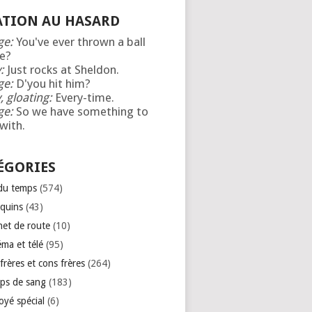
ATION AU HASARD
ge:
You've ever thrown a ball
e?
:
Just rocks at Sheldon.
ge:
D'you hit him?
, gloating:
Every-time.
ge:
So we have something to
with.
ÉGORIES
 du temps
(574)
quins
(43)
net de route
(10)
éma et télé
(95)
rères et cons frères
(264)
ps de sang
(183)
oyé spécial
(6)