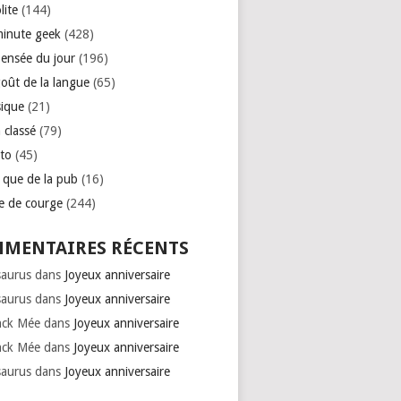
lite
(144)
minute geek
(428)
pensée du jour
(196)
goût de la langue
(65)
ique
(21)
 classé
(79)
to
(45)
e que de la pub
(16)
se de courge
(244)
MENTAIRES RÉCENTS
saurus
dans
Joyeux anniversaire
saurus
dans
Joyeux anniversaire
nck Mée
dans
Joyeux anniversaire
nck Mée
dans
Joyeux anniversaire
saurus
dans
Joyeux anniversaire