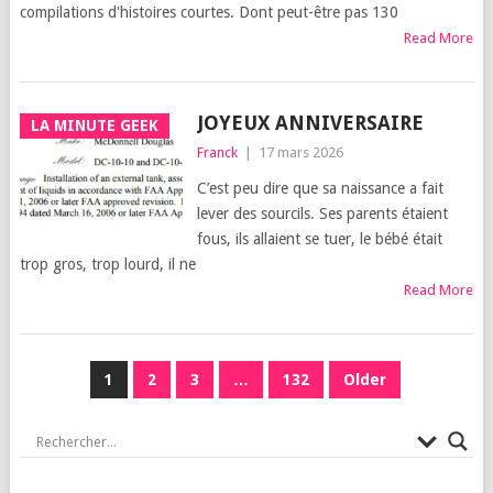
compilations d'histoires courtes. Dont peut-être pas 130
Read More
JOYEUX ANNIVERSAIRE
LA MINUTE GEEK
Franck
|
17 mars 2026
C’est peu dire que sa nais­sance a fait
lever des sour­cils. Ses parents étaient
fous, ils allaient se tuer, le bébé était
trop gros, trop lourd, il ne
Read More
PAGINATION
1
2
3
…
132
Older
DES
PUBLICATIONS