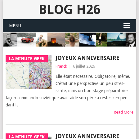
BLOG H26
MENU
JOYEUX ANNIVERSAIRE
LA MINUTE GEEK
Franck
|
6 juillet 2026
Elle était néces­saire. Obli­ga­toire, même.
C’é­tait une pers­pec­tive un peu stres­
sante, mais un bon stage pré­pa­ra­toire
façon com­man­do sovié­tique avait aidé son père à res­ter zen pen­
dant la
Read More
JOYEUX ANNIVERSAIRE
LA MINUTE GEEK