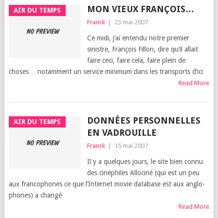
MON VIEUX FRANÇOIS…
AIR DU TEMPS
Franck
|
23 mai 2007
Ce midi, j’ai enten­du notre pre­mier
sinistre, Fran­çois Fillon, dire qu’il allait
faire ceci, faire cela, faire plein de
choses… notam­ment un ser­vice mini­mum dans les trans­ports d’i­ci
Read More
DONNÉES PERSONNELLES
AIR DU TEMPS
EN VADROUILLE
Franck
|
15 mai 2007
Il y a quelques jours, le site bien connu
des ciné­philes Allo­ci­né (qui est un peu
aux fran­co­phones ce que l’Inter­net movie data­base est aux anglo­
phones) a chan­gé
Read More