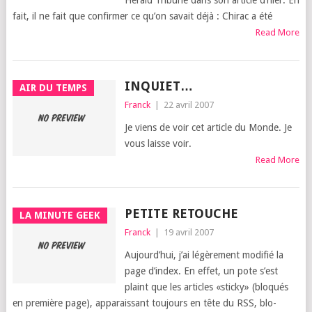
Herald Tri­bune dans son article d’hier. En
fait, il ne fait que confir­mer ce qu’on savait déjà : Chi­rac a été
Read More
INQUIET…
AIR DU TEMPS
Franck
|
22 avril 2007
Je viens de voir cet article du Monde. Je
vous laisse voir.
Read More
PETITE RETOUCHE
LA MINUTE GEEK
Franck
|
19 avril 2007
Aujourd’­hui, j’ai légè­re­ment modi­fié la
page d’index. En effet, un pote s’est
plaint que les articles «sti­cky» (blo­qués
en pre­mière page), appa­rais­sant tou­jours en tête du RSS, blo­