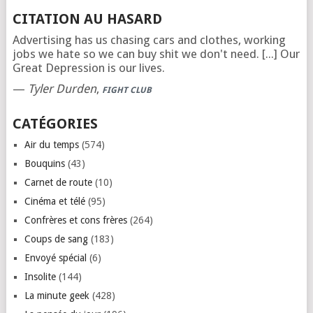
CITATION AU HASARD
Advertising has us chasing cars and clothes, working
jobs we hate so we can buy shit we don't need. [...] Our
Great Depression is our lives.
—
Tyler Durden
,
FIGHT CLUB
CATÉGORIES
Air du temps
(574)
Bouquins
(43)
Carnet de route
(10)
Cinéma et télé
(95)
Confrères et cons frères
(264)
Coups de sang
(183)
Envoyé spécial
(6)
Insolite
(144)
La minute geek
(428)