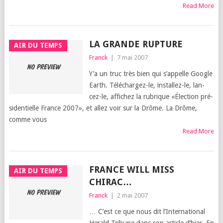
Read More
LA GRANDE RUPTURE
AIR DU TEMPS
Franck
|
7 mai 2007
Y’a un truc très bien qui s’ap­pelle Google
Earth. Télé­char­gez-le, ins­tal­lez-le, lan­
cez-le, affi­chez la rubrique «Élec­tion pré­
si­den­tielle France 2007», et allez voir sur la Drôme. La Drôme,
comme vous
Read More
FRANCE WILL MISS
AIR DU TEMPS
CHIRAC…
Franck
|
2 mai 2007
… C’est ce que nous dit l’In­ter­na­tio­nal