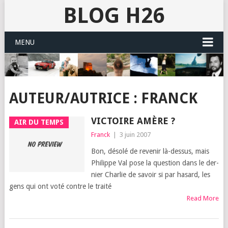
BLOG H26
MENU
AUTEUR/AUTRICE :
FRANCK
VICTOIRE AMÈRE ?
AIR DU TEMPS
Franck
|
3 juin 2007
Bon, déso­lé de reve­nir là-des­sus, mais
Phi­lippe Val pose la ques­tion dans le der­
nier Char­lie de savoir si par hasard, les
gens qui ont voté contre le trai­té
Read More