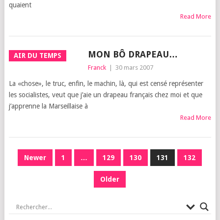
quaient
Read More
MON BÔ DRAPEAU…
AIR DU TEMPS
Franck
|
30 mars 2007
La «chose», le truc, enfin, le machin, là, qui est cen­sé repré­sen­ter
les socia­listes, veut que j’aie un dra­peau fran­çais chez moi et que
j’ap­prenne la Mar­seillaise à
Read More
PAGINATION
Newer
1
…
129
130
131
132
DES
Older
PUBLICATIONS