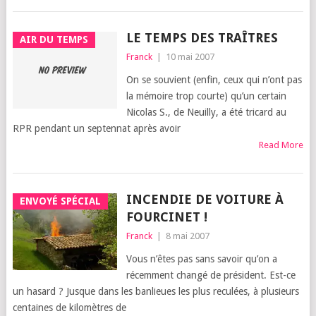
LE TEMPS DES TRAÎTRES
AIR DU TEMPS
Franck
|
10 mai 2007
On se sou­vient (enfin, ceux qui n’ont pas
la mémoire trop courte) qu’un cer­tain
Nico­las S., de Neuilly, a été tri­card au
RPR pen­dant un sep­ten­nat après avoir
Read More
INCENDIE DE VOITURE À
ENVOYÉ SPÉCIAL
FOURCINET !
Franck
|
8 mai 2007
Vous n’êtes pas sans savoir qu’on a
récem­ment chan­gé de pré­sident. Est-ce
un hasard ? Jusque dans les ban­lieues les plus recu­lées, à plu­sieurs
cen­taines de kilo­mètres de