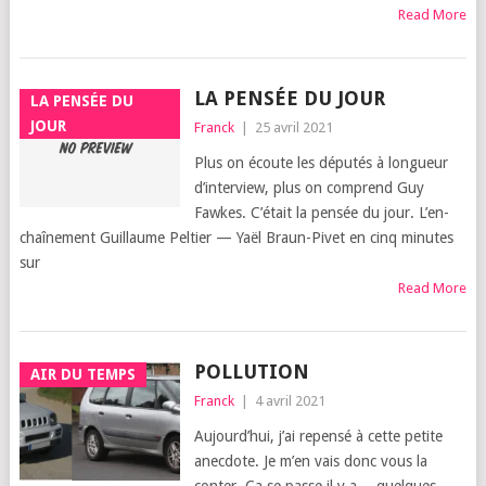
Read More
LA PENSÉE DU JOUR
LA PENSÉE DU
JOUR
Franck
|
25 avril 2021
Plus on écoute les dépu­tés à lon­gueur
d’in­ter­view, plus on com­prend Guy
Fawkes. C’é­tait la pen­sée du jour. L’en­
chaî­ne­ment Guillaume Pel­tier — Yaël Braun-Pivet en cinq minutes
sur
Read More
POLLUTION
AIR DU TEMPS
Franck
|
4 avril 2021
Aujourd’­hui, j’ai repen­sé à cette petite
anec­dote. Je m’en vais donc vous la