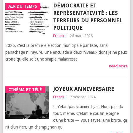
DÉMOCRATIE ET
AIR DU TEMPS
REPRÉSENTATIVITÉ : LES
TERREURS DU PERSONNEL
POLITIQUE
Franck
|
26 mars 2026
2026, c'est la première élection municipale par liste, sans
panachage ni rayure. Une enculade à deux niveaux dont je ne peux
croire qu'elle soit une simple maladresse.
Read More
JOYEUX ANNIVERSAIRE
CINÉMA ET TÉLÉ
Franck
|
7 octobre 2024
Il n’é­tait pas vrai­ment gai. Non, pas du
tout, même. C’é­tait le cou­sin éloi­gné
d’une brute — vous savez, une brute, ça
rit d’un rien, un cham­pi­gnon qui