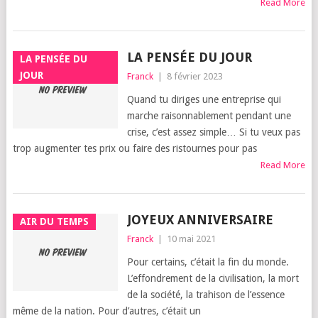
Read More
LA PENSÉE DU JOUR
LA PENSÉE DU
JOUR
Franck
|
8 février 2023
Quand tu diriges une entre­prise qui
marche rai­son­na­ble­ment pen­dant une
crise, c’est assez simple… Si tu veux pas
trop aug­men­ter tes prix ou faire des ris­tournes pour pas
Read More
JOYEUX ANNIVERSAIRE
AIR DU TEMPS
Franck
|
10 mai 2021
Pour cer­tains, c’é­tait la fin du monde.
L’ef­fon­dre­ment de la civi­li­sa­tion, la mort
de la socié­té, la tra­hi­son de l’es­sence
même de la nation. Pour d’autres, c’é­tait un