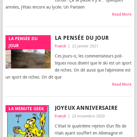
conter. Ça se passe il y a… quelques
années, j’é­tais encore au lycée. Un Pari­sien
Read More
LA PENSÉE DU JOUR
LA PENSÉE DU
JOUR
Franck
|
22 janvier 2021
Ces jours-ci, les com­men­ta­teurs poli­
tiques nous disent que le ski est un sport
de riches. On dit aus­si que l’al­pi­nisme est
un sport de riches. On dit que
Read More
JOYEUX ANNIVERSAIRE
LA MINUTE GEEK
Franck
|
23 novembre 2020
C’é­tait le qua­trième reje­ton d’un fils de
ritals ayant souf­fert en Alle­magne et